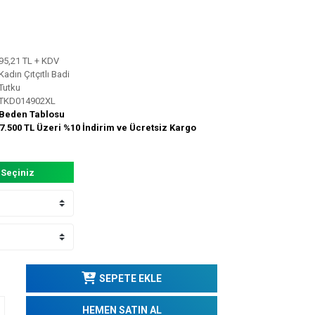
95,21 TL + KDV
Kadın Çıtçıtlı Badi
Tutku
TKD014902XL
Beden Tablosu
7.500 TL Üzeri %10 İndirim ve Ücretsiz Kargo
 Seçiniz
SEPETE EKLE
HEMEN SATIN AL