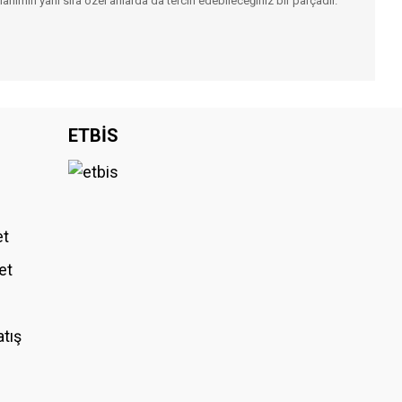
lanımın yanı sıra özel anlarda da tercih edebileceğiniz bir parçadır.
iniz.
ETBİS
et
et
atış