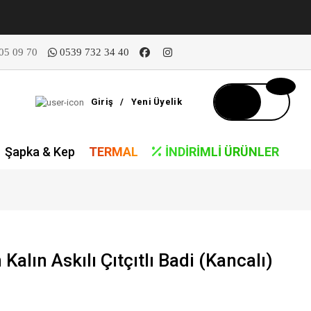
05 09 70
0539 732 34 40
Giriş
/
Yeni Üyelik
Şapka & Kep
TERMAL
İNDIRIMLI ÜRÜNLER
alın Askılı Çıtçıtlı Badi (Kancalı)