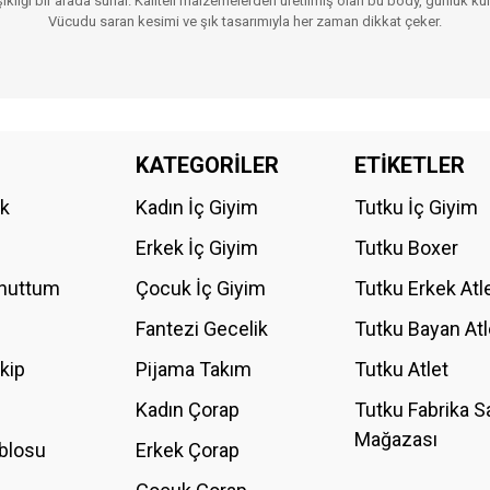
 şıklığı bir arada sunar. Kaliteli malzemelerden üretilmiş olan bu body, günlük kul
Vücudu saran kesimi ve şık tasarımıyla her zaman dikkat çeker.
da yetersiz gördüğünüz noktaları öneri formunu kullanarak tarafımıza iletebilirs
KATEGORİLER
ETİKETLER
Bu ürüne ilk yorumu siz yapın!
ik
Kadın İç Giyim
Tutku İç Giyim
YORUM YAZ
Erkek İç Giyim
Tutku Boxer
Unuttum
Çocuk İç Giyim
Tutku Erkek Atl
Fantezi Gecelik
Tutku Bayan Atl
akip
Pijama Takım
Tutku Atlet
Kadın Çorap
Tutku Fabrika S
Mağazası
blosu
Erkek Çorap
GÖNDER