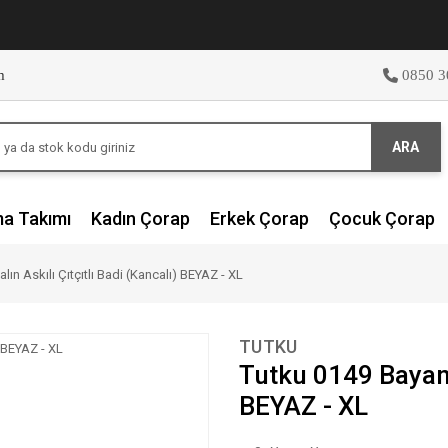
m
0850 3
ARA
ma Takımı
Kadın Çorap
Erkek Çorap
Çocuk Çorap
ın Askılı Çıtçıtlı Badi (Kancalı) BEYAZ - XL
TUTKU
Tutku 0149 Bayan K
BEYAZ - XL