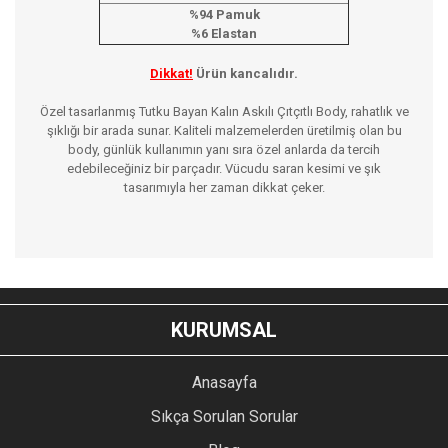
%94 Pamuk
%6 Elastan
Dikkat!
Ürün kancalıdır.
Özel tasarlanmış Tutku Bayan Kalın Askılı Çıtçıtlı Body, rahatlık ve
şıklığı bir arada sunar. Kaliteli malzemelerden üretilmiş olan bu
body, günlük kullanımın yanı sıra özel anlarda da tercih
edebileceğiniz bir parçadır. Vücudu saran kesimi ve şık
tasarımıyla her zaman dikkat çeker.
Bu ürünün fiyat bilgisi, resim, ürün açıklamalarında ve diğer
konularda yetersiz gördüğünüz noktaları öneri formunu
Bu ürüne ilk yorumu siz yapın!
kullanarak tarafımıza iletebilirsiniz.
KURUMSAL
Görüş ve önerileriniz için teşekkür ederiz.
YORUM YAZ
Anasayfa
Ürün resmi kalitesiz, bozuk veya görüntülenemiyor.
Sıkça Sorulan Sorular
Ürün açıklamasında eksik bilgiler bulunuyor.