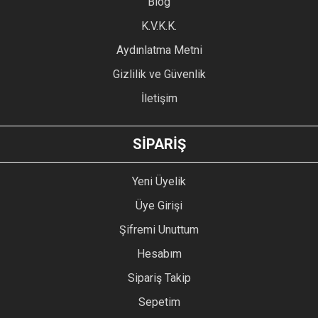
Blog
Ürün bilgilerinde hatalar bulunuyor.
Ürün fiyatı diğer sitelerden daha pahalı.
K.V.K.K.
Bu ürüne benzer farklı alternatifler olmalı.
Aydınlatma Metni
Gizlilik ve Güvenlik
İletişim
GÖNDER
SİPARİŞ
Yeni Üyelik
Üye Girişi
Şifremi Unuttum
Hesabım
Sipariş Takip
Sepetim