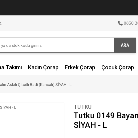
m
0850 3
ARA
ma Takımı
Kadın Çorap
Erkek Çorap
Çocuk Çorap
ın Askılı Çıtçıtlı Badi (Kancalı) SİYAH - L
TUTKU
Tutku 0149 Bayan K
SİYAH - L