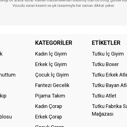
 şıklığı bir arada sunar. Kaliteli malzemelerden üretilmiş olan bu body, günlük kul
Vücudu saran kesimi ve şık tasarımıyla her zaman dikkat çeker.
da yetersiz gördüğünüz noktaları öneri formunu kullanarak tarafımıza iletebilirs
KATEGORİLER
ETİKETLER
Bu ürüne ilk yorumu siz yapın!
ik
Kadın İç Giyim
Tutku İç Giyim
YORUM YAZ
Erkek İç Giyim
Tutku Boxer
Unuttum
Çocuk İç Giyim
Tutku Erkek Atl
Fantezi Gecelik
Tutku Bayan Atl
akip
Pijama Takım
Tutku Atlet
Kadın Çorap
Tutku Fabrika S
Mağazası
blosu
Erkek Çorap
GÖNDER