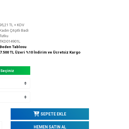
95,21 TL + KDV
Kadın Çıtçıtlı Badi
Tutku
TKD014901L
Beden Tablosu
7.500 TL Üzeri %10 İndirim ve Ücretsiz Kargo
 Seçiniz
SEPETE EKLE
HEMEN SATIN AL