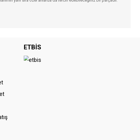
lanımın yanı sıra özel anlarda da tercih edebileceğiniz bir parçadır.
iniz.
ETBİS
et
et
atış