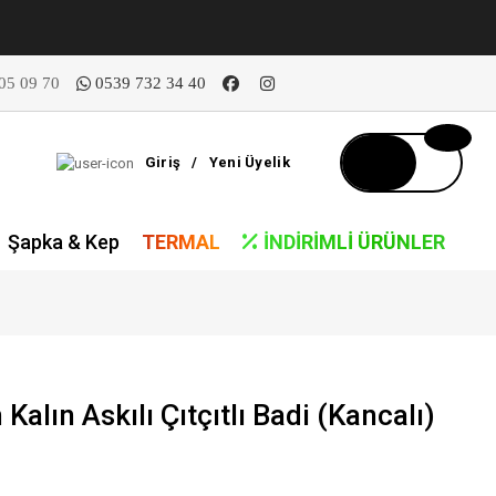
05 09 70
0539 732 34 40
Giriş
/
Yeni Üyelik
Şapka & Kep
TERMAL
İNDIRIMLI ÜRÜNLER
alın Askılı Çıtçıtlı Badi (Kancalı)