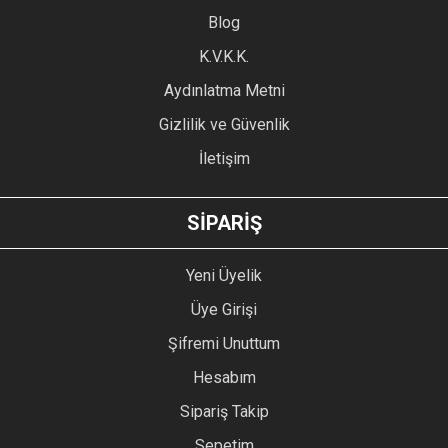
Blog
Ürün bilgilerinde hatalar bulunuyor.
Ürün fiyatı diğer sitelerden daha pahalı.
K.V.K.K.
Bu ürüne benzer farklı alternatifler olmalı.
Aydınlatma Metni
Gizlilik ve Güvenlik
İletişim
GÖNDER
SİPARİŞ
Yeni Üyelik
Üye Girişi
Şifremi Unuttum
Hesabım
Sipariş Takip
Sepetim