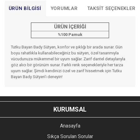
ÜRÜN BILGISI
YORUMLAR
TAKSIT SEÇENEKLERI
ÜRÜN İÇERİĞİ
%100 Pamuk
Tutku Bayan Bady Sütyen, konfor ve şıklığı bir arada sunar. Gün
boyu rahatlıkla kullanabileceğiniz bu sütyen, özel tasarımıyla
vücudunuza mükemmel bir uyum sağlar. Zarif dantel detaylarıyla
göz alıcı bir görünüm sunar. Farklı renk seçenekleriyle her tarza
uyum sağlar. Şimdi kendinizi özel ve zarif hissetmek için Tutku
Bayan Bady Sütyen'i deneyin!
Bu ürünün fiyat bilgisi, resim, ürün açıklamalarında ve diğer
konularda yetersiz gördüğünüz noktaları öneri formunu
Bu ürüne ilk yorumu siz yapın!
kullanarak tarafımıza iletebilirsiniz.
KURUMSAL
Görüş ve önerileriniz için teşekkür ederiz.
YORUM YAZ
Anasayfa
Ürün resmi kalitesiz, bozuk veya görüntülenemiyor.
Sıkça Sorulan Sorular
Ürün açıklamasında eksik bilgiler bulunuyor.