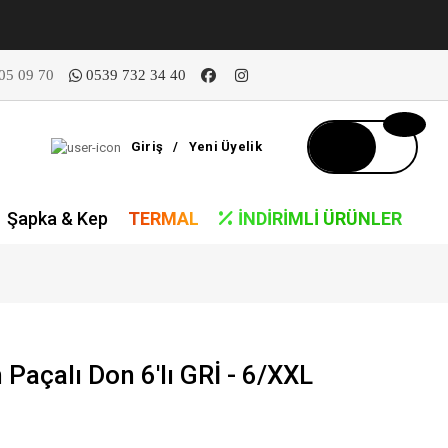
05 09 70
0539 732 34 40
Giriş
/
Yeni Üyelik
Şapka & Kep
TERMAL
İNDIRIMLI ÜRÜNLER
Paçalı Don 6'lı GRİ - 6/XXL