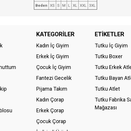
Beden
XS
S
M
L
XL
XXL
3XL
da yetersiz gördüğünüz noktaları öneri formunu kullanarak tarafımıza iletebilirs
KATEGORİLER
ETİKETLER
Bu ürüne ilk yorumu siz yapın!
ik
Kadın İç Giyim
Tutku İç Giyim
YORUM YAZ
Erkek İç Giyim
Tutku Boxer
Unuttum
Çocuk İç Giyim
Tutku Erkek Atl
Fantezi Gecelik
Tutku Bayan Atl
akip
Pijama Takım
Tutku Atlet
Kadın Çorap
Tutku Fabrika S
Mağazası
blosu
Erkek Çorap
GÖNDER
Çocuk Çorap