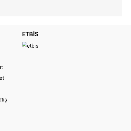
iniz.
ETBİS
et
et
atış