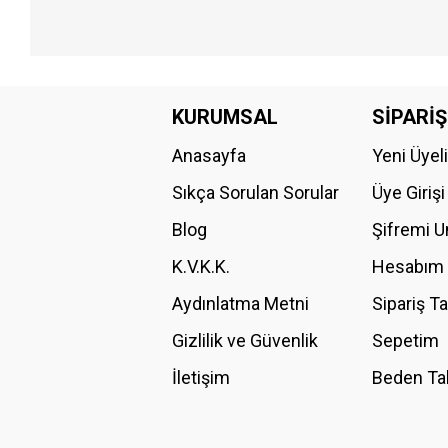
Bu ürünün fiyat bilgisi, resim, ürün açıklamalarında ve diğer konular
Görüş ve önerileriniz için teşekkür ederiz.
KURUMSAL
SİPARİŞ
Anasayfa
Yeni Üyel
Ürün resmi kalitesiz, bozuk veya görüntülenemiyor.
Ürün açıklamasında eksik bilgiler bulunuyor.
Sıkça Sorulan Sorular
Üye Girişi
Ürün bilgilerinde hatalar bulunuyor.
Blog
Şifremi 
Ürün fiyatı diğer sitelerden daha pahalı.
K.V.K.K.
Hesabım
Bu ürüne benzer farklı alternatifler olmalı.
Aydınlatma Metni
Sipariş T
Gizlilik ve Güvenlik
Sepetim
İletişim
Beden Ta