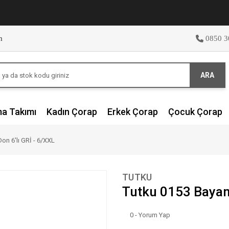
m
0850 3
ARA
ma Takımı
Kadın Çorap
Erkek Çorap
Çocuk Çorap
on 6'lı GRİ - 6/XXL
TUTKU
Tutku 0153 Bayan 
0 - Yorum Yap