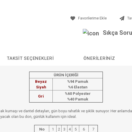
Ta
Sıkça Soru
TAKSIT SEÇENEKLERI
ÖNERILERINIZ
ÜRÜN İÇERİĞİ
Beyaz
%94 Pamuk
Siyah
%6 Elastan
%60 Polyester
Gri
%40 Pamuk
şak kumaşı ve dantel detayları, gün boyu rahatlık ve şıklık sunuyor. Her anlamd
yacak olan bu don, günlük kullanım için ideal.
No
1
2
3
4
5
6
7