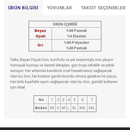
ÜRÜN BILGISI
YORUMLAR
TAKSIT SEÇENEKLERI
ÜRÜN İÇERİĞİ
Beyaz
%94 Pamuk
Siyah
%6 Elastan
%60 Polyester
Gri
%40 Pamuk
Tutku Bayan Paçalı Don, konforlu ve şık tasarımıyla öne çıkıyor.
Yumuşak kumaşı ve dantel detayları, gün boyu rahatlık ve şıklık
sunuyor. Her anlamda kendinizi özel hissetmenizi sağlayacak
olan bu don, her kadının gardırobunda olması gereken bir parça.
Her türlü kıyafetle uyum sağlayacak olan bu don, günlük kullanım
için ideal.
No
1
2
3
4
5
6
7
Beden
XS
S
M
L
XL
XXL
3XL
Bu ürünün fiyat bilgisi, resim, ürün açıklamalarında ve diğer