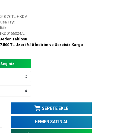
548,73 TL + KDV
Kısa Tayt
Tutku
TKD0156024/L
Beden Tablosu
7.500 TL Üzeri %10 İndirim ve Ücretsiz Kargo
 Seçiniz
SEPETE EKLE
HEMEN SATIN AL