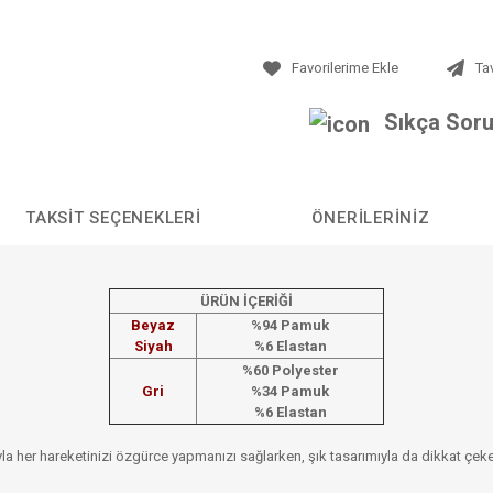
Ta
Sıkça Soru
TAKSIT SEÇENEKLERI
ÖNERILERINIZ
ÜRÜN İÇERİĞİ
Beyaz
%94 Pamuk
Siyah
%6 Elastan
%60 Polyester
Gri
%34 Pamuk
%6 Elastan
şıyla her hareketinizi özgürce yapmanızı sağlarken, şık tasarımıyla da dikkat çe