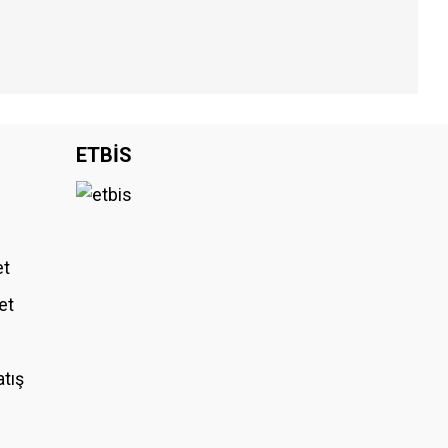
iniz.
ETBİS
et
et
atış