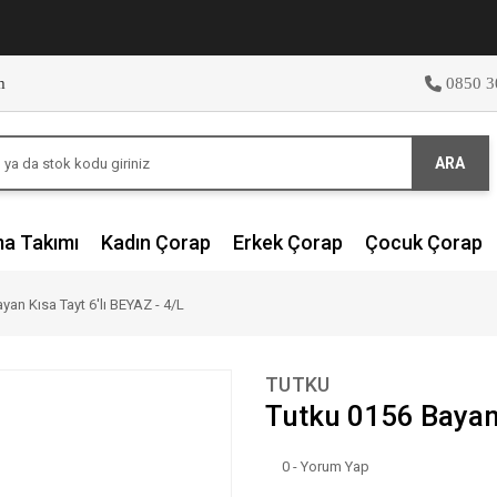
m
0850 3
ARA
ma Takımı
Kadın Çorap
Erkek Çorap
Çocuk Çorap
yan Kısa Tayt 6'lı BEYAZ - 4/L
TUTKU
Tutku 0156 Bayan 
0 - Yorum Yap