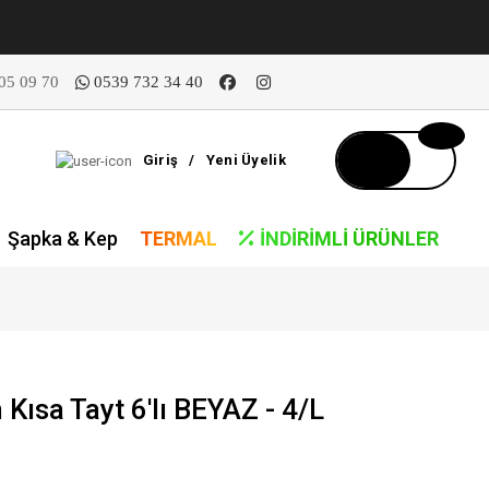
05 09 70
0539 732 34 40
Giriş
/
Yeni Üyelik
Şapka & Kep
TERMAL
İNDIRIMLI ÜRÜNLER
Kısa Tayt 6'lı BEYAZ - 4/L