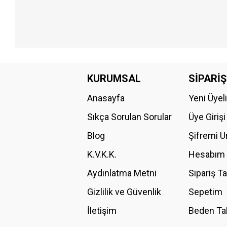
Bu ürünün fiyat bilgisi, resim, ürün açıklamalarında ve diğer konular
Görüş ve önerileriniz için teşekkür ederiz.
KURUMSAL
SİPARİŞ
Anasayfa
Yeni Üyel
Ürün resmi kalitesiz, bozuk veya görüntülenemiyor.
Ürün açıklamasında eksik bilgiler bulunuyor.
Sıkça Sorulan Sorular
Üye Girişi
Ürün bilgilerinde hatalar bulunuyor.
Blog
Şifremi 
Ürün fiyatı diğer sitelerden daha pahalı.
K.V.K.K.
Hesabım
Bu ürüne benzer farklı alternatifler olmalı.
Aydınlatma Metni
Sipariş T
Gizlilik ve Güvenlik
Sepetim
İletişim
Beden Ta