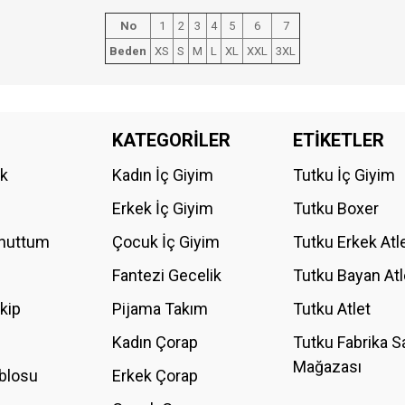
No
1
2
3
4
5
6
7
Beden
XS
S
M
L
XL
XXL
3XL
da yetersiz gördüğünüz noktaları öneri formunu kullanarak tarafımıza iletebilirs
KATEGORİLER
ETİKETLER
Bu ürüne ilk yorumu siz yapın!
ik
Kadın İç Giyim
Tutku İç Giyim
YORUM YAZ
Erkek İç Giyim
Tutku Boxer
Unuttum
Çocuk İç Giyim
Tutku Erkek Atl
Fantezi Gecelik
Tutku Bayan Atl
akip
Pijama Takım
Tutku Atlet
Kadın Çorap
Tutku Fabrika S
Mağazası
blosu
Erkek Çorap
GÖNDER