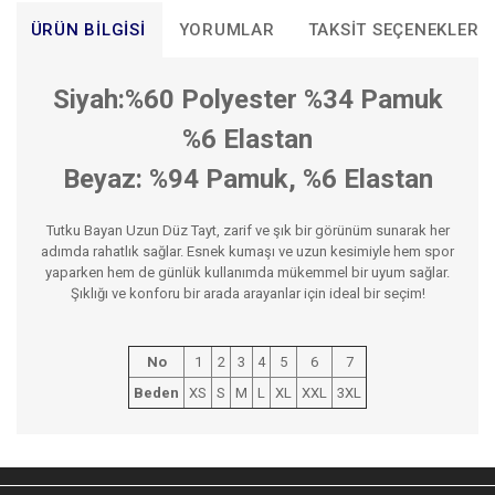
ÜRÜN BILGISI
YORUMLAR
TAKSIT SEÇENEKLERI
Siyah:%60 Polyester %34 Pamuk
%6 Elastan
Beyaz: %94 Pamuk, %6 Elastan
Tutku Bayan Uzun Düz Tayt, zarif ve şık bir görünüm sunarak her
adımda rahatlık sağlar. Esnek kumaşı ve uzun kesimiyle hem spor
yaparken hem de günlük kullanımda mükemmel bir uyum sağlar.
Şıklığı ve konforu bir arada arayanlar için ideal bir seçim!
No
1
2
3
4
5
6
7
Beden
XS
S
M
L
XL
XXL
3XL
Bu ürünün fiyat bilgisi, resim, ürün açıklamalarında ve diğer
konularda yetersiz gördüğünüz noktaları öneri formunu