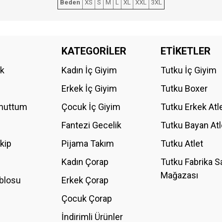
Beden
XS
S
M
L
XL
XXL
3XL
da yetersiz gördüğünüz noktaları öneri formunu kullanarak tarafımıza iletebilirs
KATEGORİLER
ETİKETLER
Bu ürüne ilk yorumu siz yapın!
ik
Kadın İç Giyim
Tutku İç Giyim
YORUM YAZ
Erkek İç Giyim
Tutku Boxer
Unuttum
Çocuk İç Giyim
Tutku Erkek Atl
Fantezi Gecelik
Tutku Bayan Atl
akip
Pijama Takım
Tutku Atlet
Kadın Çorap
Tutku Fabrika S
Mağazası
blosu
Erkek Çorap
GÖNDER
Çocuk Çorap
İndirimli Ürünler