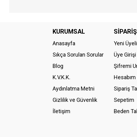
Bu ürünün fiyat bilgisi, resim, ürün açıklamalarında ve diğer konular
Görüş ve önerileriniz için teşekkür ederiz.
KURUMSAL
SİPARİŞ
Anasayfa
Yeni Üyel
Ürün resmi kalitesiz, bozuk veya görüntülenemiyor.
Ürün açıklamasında eksik bilgiler bulunuyor.
Sıkça Sorulan Sorular
Üye Girişi
Ürün bilgilerinde hatalar bulunuyor.
Blog
Şifremi 
Ürün fiyatı diğer sitelerden daha pahalı.
K.V.K.K.
Hesabım
Bu ürüne benzer farklı alternatifler olmalı.
Aydınlatma Metni
Sipariş T
Gizlilik ve Güvenlik
Sepetim
İletişim
Beden Ta