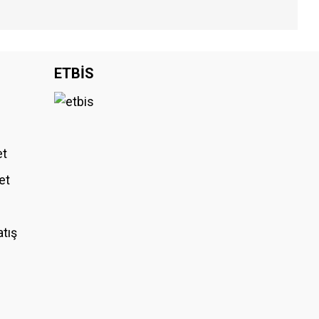
iniz.
ETBİS
et
et
atış