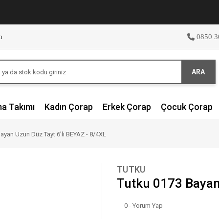
m
0850 3
ARA
ma Takımı
Kadın Çorap
Erkek Çorap
Çocuk Çorap
ayan Uzun Düz Tayt 6'lı BEYAZ - 8/4XL
TUTKU
Tutku 0173 Bayan 
0 - Yorum Yap