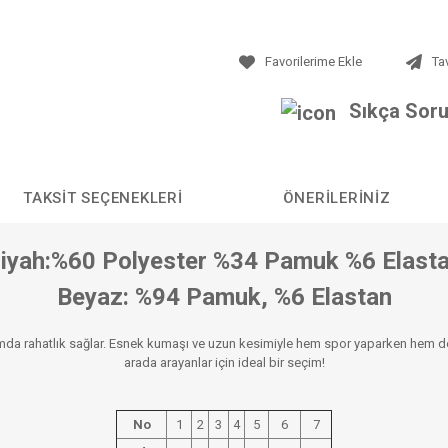
Ta
Sıkça Soru
TAKSIT SEÇENEKLERI
ÖNERILERINIZ
iyah:%60 Polyester %34 Pamuk %6 Elast
Beyaz: %94 Pamuk, %6 Elastan
ımda rahatlık sağlar. Esnek kumaşı ve uzun kesimiyle hem spor yaparken hem de
arada arayanlar için ideal bir seçim!
No
1
2
3
4
5
6
7