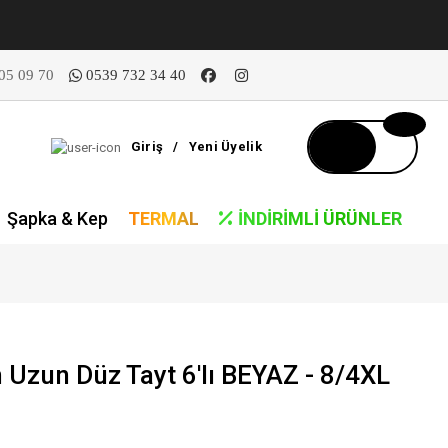
05 09 70
0539 732 34 40
Giriş
/
Yeni Üyelik
Şapka & Kep
TERMAL
İNDIRIMLI ÜRÜNLER
Uzun Düz Tayt 6'lı BEYAZ - 8/4XL