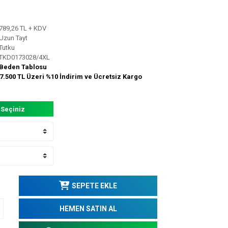
789,26 TL + KDV
Uzun Tayt
Tutku
TKD0173028/4XL
Beden Tablosu
7.500 TL Üzeri %10 İndirim ve Ücretsiz Kargo
 Seçiniz
SEPETE EKLE
HEMEN SATIN AL