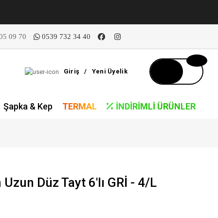
05 09 70
0539 732 34 40
Giriş
/
Yeni Üyelik
Şapka & Kep
TERMAL
İNDIRIMLI ÜRÜNLER
Uzun Düz Tayt 6'lı GRİ - 4/L