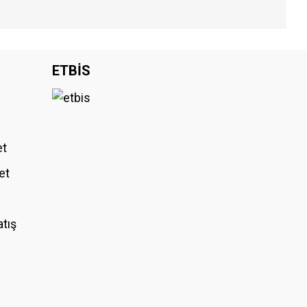
iniz.
ETBİS
et
et
atış