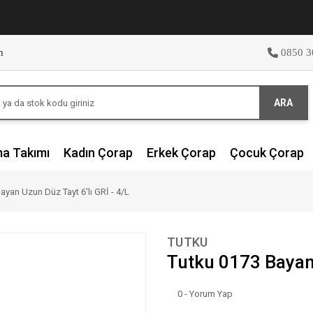
m
0850 3
ARA
ma Takımı
Kadın Çorap
Erkek Çorap
Çocuk Çorap
ayan Uzun Düz Tayt 6'lı GRİ - 4/L
TUTKU
Tutku 0173 Bayan 
0 - Yorum Yap