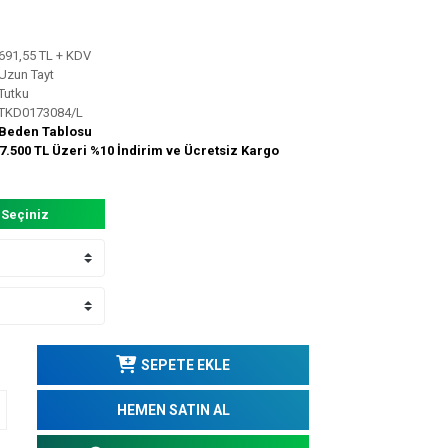
691,55 TL + KDV
Uzun Tayt
Tutku
TKD0173084/L
Beden Tablosu
7.500 TL Üzeri %10 İndirim ve Ücretsiz Kargo
 Seçiniz
SEPETE EKLE
HEMEN SATIN AL