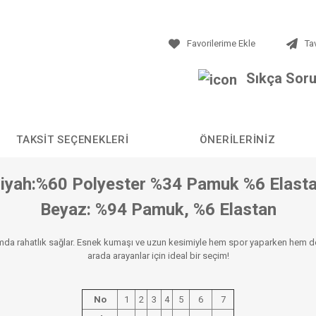
Ta
Sıkça Soru
TAKSIT SEÇENEKLERI
ÖNERILERINIZ
iyah:%60 Polyester %34 Pamuk %6 Elast
Beyaz: %94 Pamuk, %6 Elastan
ımda rahatlık sağlar. Esnek kumaşı ve uzun kesimiyle hem spor yaparken hem de
arada arayanlar için ideal bir seçim!
No
1
2
3
4
5
6
7