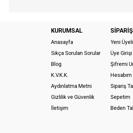
Bu ürünün fiyat bilgisi, resim, ürün açıklamalarında ve diğer konular
Görüş ve önerileriniz için teşekkür ederiz.
KURUMSAL
SİPARİŞ
Anasayfa
Yeni Üyel
Ürün resmi kalitesiz, bozuk veya görüntülenemiyor.
Ürün açıklamasında eksik bilgiler bulunuyor.
Sıkça Sorulan Sorular
Üye Girişi
Ürün bilgilerinde hatalar bulunuyor.
Blog
Şifremi 
Ürün fiyatı diğer sitelerden daha pahalı.
K.V.K.K.
Hesabım
Bu ürüne benzer farklı alternatifler olmalı.
Aydınlatma Metni
Sipariş T
Gizlilik ve Güvenlik
Sepetim
İletişim
Beden Ta