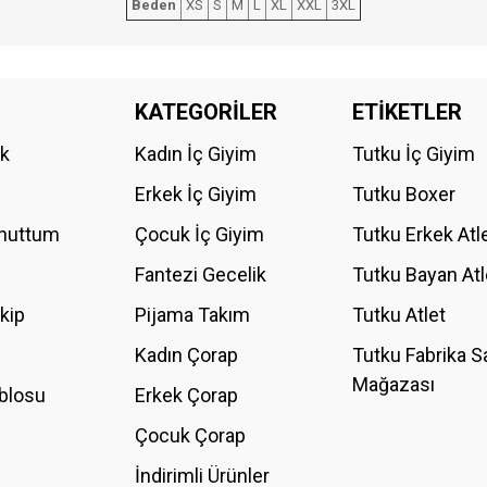
Beden
XS
S
M
L
XL
XXL
3XL
da yetersiz gördüğünüz noktaları öneri formunu kullanarak tarafımıza iletebilirs
KATEGORİLER
ETİKETLER
Bu ürüne ilk yorumu siz yapın!
ik
Kadın İç Giyim
Tutku İç Giyim
YORUM YAZ
Erkek İç Giyim
Tutku Boxer
Unuttum
Çocuk İç Giyim
Tutku Erkek Atl
Fantezi Gecelik
Tutku Bayan Atl
akip
Pijama Takım
Tutku Atlet
Kadın Çorap
Tutku Fabrika S
Mağazası
blosu
Erkek Çorap
GÖNDER
Çocuk Çorap
İndirimli Ürünler