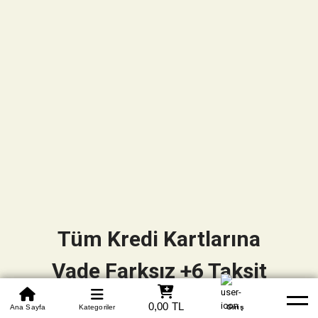
Tüm Kredi Kartlarına
Vade Farksız +6 Taksit
0850 305 09 70
0,00 TL
Beden Tablosu
Ana Sayfa
Kategoriler
Banka Hesapları
Whatsapp
Yardım
Giriş