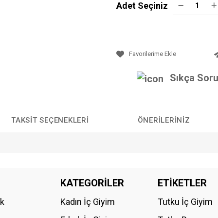
Adet Seçiniz
Sıkça Soru
TAKSIT SEÇENEKLERI
ÖNERILERINIZ
da yetersiz gördüğünüz noktaları öneri formunu kullanarak tarafımıza iletebilirs
KATEGORİLER
ETİKETLER
Bu ürüne ilk yorumu siz yapın!
ik
Kadın İç Giyim
Tutku İç Giyim
YORUM YAZ