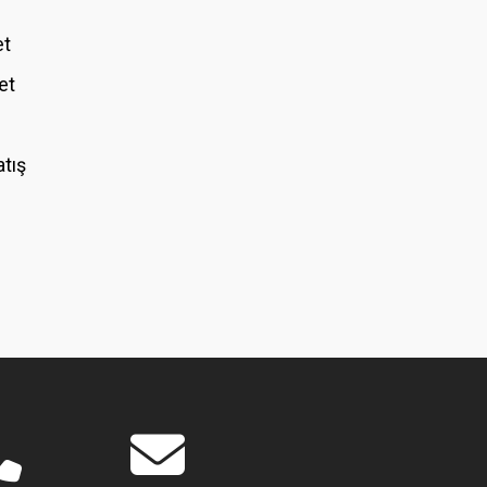
et
et
atış