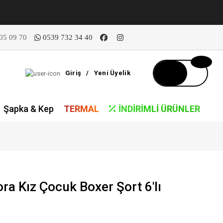
05 09 70
0539 732 34 40
Giriş
/
Yeni Üyelik
Şapka & Kep
TERMAL
İNDIRIMLI ÜRÜNLER
a Kız Çocuk Boxer Şort 6'lı