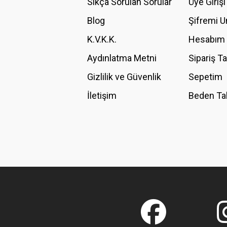
Sıkça Sorulan Sorular
Üye Girişi
Ürün bilgilerinde hatalar bulunuyor.
Blog
Şifremi 
Ürün fiyatı diğer sitelerden daha pahalı.
K.V.K.K.
Hesabım
Bu ürüne benzer farklı alternatifler olmalı.
Aydınlatma Metni
Sipariş T
Gizlilik ve Güvenlik
Sepetim
İletişim
Beden Ta