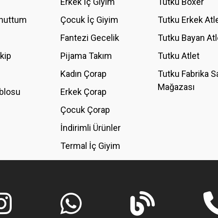
Erkek İç Giyim
Tutku Boxer
Unuttum
Çocuk İç Giyim
Tutku Erkek Atl
Fantezi Gecelik
Tutku Bayan Atl
akip
Pijama Takım
Tutku Atlet
Kadın Çorap
Tutku Fabrika S
Mağazası
blosu
Erkek Çorap
GÖNDER
Çocuk Çorap
İndirimli Ürünler
Termal İç Giyim