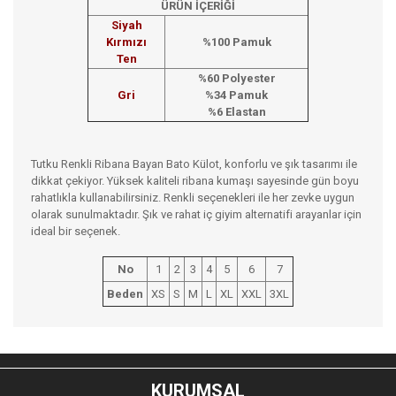
ÜRÜN İÇERİĞİ
Siyah
Kırmızı
%100 Pamuk
Ten
%60 Polyester
Gri
%34 Pamuk
%6 Elastan
Tutku Renkli Ribana Bayan Bato Külot, konforlu ve şık tasarımı ile
dikkat çekiyor. Yüksek kaliteli ribana kumaşı sayesinde gün boyu
rahatlıkla kullanabilirsiniz. Renkli seçenekleri ile her zevke uygun
olarak sunulmaktadır. Şık ve rahat iç giyim alternatifi arayanlar için
ideal bir seçenek.
No
1
2
3
4
5
6
7
Beden
XS
S
M
L
XL
XXL
3XL
Bu ürünün fiyat bilgisi, resim, ürün açıklamalarında ve diğer
konularda yetersiz gördüğünüz noktaları öneri formunu
Bu ürüne ilk yorumu siz yapın!
kullanarak tarafımıza iletebilirsiniz.
KURUMSAL