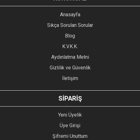
Görüş ve önerileriniz için teşekkür ederiz.
YORUM YAZ
Anasayfa
Ürün resmi kalitesiz, bozuk veya görüntülenemiyor.
Sıkça Sorulan Sorular
Ürün açıklamasında eksik bilgiler bulunuyor.
Blog
Ürün bilgilerinde hatalar bulunuyor.
Ürün fiyatı diğer sitelerden daha pahalı.
K.V.K.K.
Bu ürüne benzer farklı alternatifler olmalı.
Aydınlatma Metni
Gizlilik ve Güvenlik
İletişim
GÖNDER
SİPARİŞ
Yeni Üyelik
Üye Girişi
Şifremi Unuttum