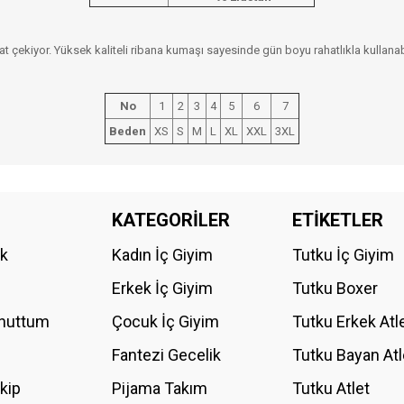
at çekiyor. Yüksek kaliteli ribana kumaşı sayesinde gün boyu rahatlıkla kullanab
No
1
2
3
4
5
6
7
Beden
XS
S
M
L
XL
XXL
3XL
da yetersiz gördüğünüz noktaları öneri formunu kullanarak tarafımıza iletebilirs
KATEGORİLER
ETİKETLER
Bu ürüne ilk yorumu siz yapın!
ik
Kadın İç Giyim
Tutku İç Giyim
YORUM YAZ
Erkek İç Giyim
Tutku Boxer
Unuttum
Çocuk İç Giyim
Tutku Erkek Atl
Fantezi Gecelik
Tutku Bayan Atl
akip
Pijama Takım
Tutku Atlet