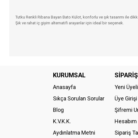
Tutku Renkli Ribana Bayan Bato Külot, konforlu ve şık tasarımı ile dikk
Şık ve rahat iç giyim alternatifi arayanlar için ideal bir seçenek.
Bu ürünün fiyat bilgisi, resim, ürün açıklamalarında ve diğer konular
Görüş ve önerileriniz için teşekkür ederiz.
KURUMSAL
SİPARİŞ
Anasayfa
Yeni Üyel
Ürün resmi kalitesiz, bozuk veya görüntülenemiyor.
Ürün açıklamasında eksik bilgiler bulunuyor.
Sıkça Sorulan Sorular
Üye Girişi
Ürün bilgilerinde hatalar bulunuyor.
Blog
Şifremi 
Ürün fiyatı diğer sitelerden daha pahalı.
K.V.K.K.
Hesabım
Bu ürüne benzer farklı alternatifler olmalı.
Aydınlatma Metni
Sipariş T