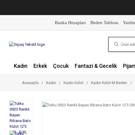
Banka Hesapları
Beden Tablosu
Yardı
Kadın
Erkek
Çocuk
Fantazi & Gecelik
Pija
Anasayfa
Kadın
Kadın Külot
Kadın Külot M Beden