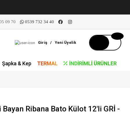
05 09 70
0539 732 34 40
Giriş
/
Yeni Üyelik
Şapka & Kep
TERMAL
İNDIRIMLI ÜRÜNLER
 Bayan Ribana Bato Külot 12'li GRİ -