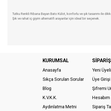
Tutku Renkli Ribana Bayan Bato Külot, konforlu ve şık tasarımı ile dikk
Şık ve rahat iç giyim alternatifi arayanlar için ideal bir seçenek.
Bu ürünün fiyat bilgisi, resim, ürün açıklamalarında ve diğer konular
Görüş ve önerileriniz için teşekkür ederiz.
KURUMSAL
SİPARİŞ
Anasayfa
Yeni Üyel
Ürün resmi kalitesiz, bozuk veya görüntülenemiyor.
Ürün açıklamasında eksik bilgiler bulunuyor.
Sıkça Sorulan Sorular
Üye Girişi
Ürün bilgilerinde hatalar bulunuyor.
Blog
Şifremi 
Ürün fiyatı diğer sitelerden daha pahalı.
K.V.K.K.
Hesabım
Bu ürüne benzer farklı alternatifler olmalı.
Aydınlatma Metni
Sipariş T