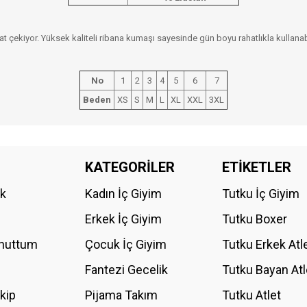
at çekiyor. Yüksek kaliteli ribana kumaşı sayesinde gün boyu rahatlıkla kullanab
No
1
2
3
4
5
6
7
Beden
XS
S
M
L
XL
XXL
3XL
da yetersiz gördüğünüz noktaları öneri formunu kullanarak tarafımıza iletebilirs
KATEGORİLER
ETİKETLER
Bu ürüne ilk yorumu siz yapın!
ik
Kadın İç Giyim
Tutku İç Giyim
YORUM YAZ
Erkek İç Giyim
Tutku Boxer
Unuttum
Çocuk İç Giyim
Tutku Erkek Atl
Fantezi Gecelik
Tutku Bayan Atl
akip
Pijama Takım
Tutku Atlet