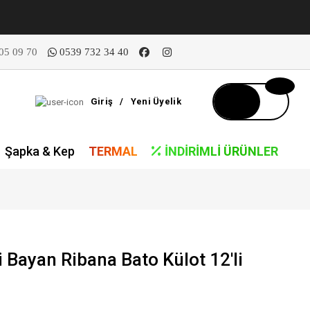
05 09 70
0539 732 34 40
Giriş
/
Yeni Üyelik
Şapka & Kep
TERMAL
İNDIRIMLI ÜRÜNLER
 Bayan Ribana Bato Külot 12'li