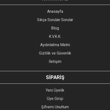
Görüş ve önerileriniz için teşekkür ederiz.
YORUM YAZ
Anasayfa
Ürün resmi kalitesiz, bozuk veya görüntülenemiyor.
Sıkça Sorulan Sorular
Ürün açıklamasında eksik bilgiler bulunuyor.
Blog
Ürün bilgilerinde hatalar bulunuyor.
Ürün fiyatı diğer sitelerden daha pahalı.
K.V.K.K.
Bu ürüne benzer farklı alternatifler olmalı.
Aydınlatma Metni
Gizlilik ve Güvenlik
İletişim
GÖNDER
SİPARİŞ
Yeni Üyelik
Üye Girişi
Şifremi Unuttum