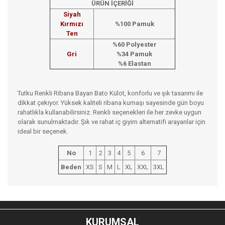
ÜRÜN İÇERİĞİ
Siyah
Kırmızı
%100 Pamuk
Ten
%60 Polyester
Gri
%34 Pamuk
%6 Elastan
Tutku Renkli Ribana Bayan Bato Külot, konforlu ve şık tasarımı ile
dikkat çekiyor. Yüksek kaliteli ribana kumaşı sayesinde gün boyu
rahatlıkla kullanabilirsiniz. Renkli seçenekleri ile her zevke uygun
olarak sunulmaktadır. Şık ve rahat iç giyim alternatifi arayanlar için
ideal bir seçenek.
No
1
2
3
4
5
6
7
Beden
XS
S
M
L
XL
XXL
3XL
Bu ürünün fiyat bilgisi, resim, ürün açıklamalarında ve diğer
konularda yetersiz gördüğünüz noktaları öneri formunu
Bu ürüne ilk yorumu siz yapın!
kullanarak tarafımıza iletebilirsiniz.
KURUMSAL