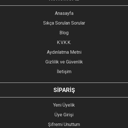
Görüş ve önerileriniz için teşekkür ederiz.
YORUM YAZ
Anasayfa
Ürün resmi kalitesiz, bozuk veya görüntülenemiyor.
Sıkça Sorulan Sorular
Ürün açıklamasında eksik bilgiler bulunuyor.
Blog
Ürün bilgilerinde hatalar bulunuyor.
Ürün fiyatı diğer sitelerden daha pahalı.
K.V.K.K.
Bu ürüne benzer farklı alternatifler olmalı.
Aydınlatma Metni
Gizlilik ve Güvenlik
İletişim
GÖNDER
SİPARİŞ
Yeni Üyelik
Üye Girişi
Şifremi Unuttum