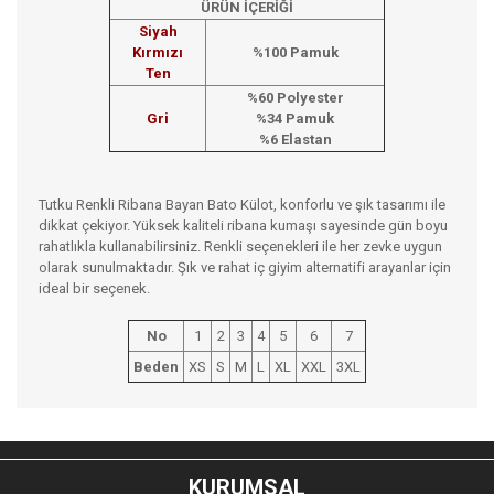
ÜRÜN İÇERİĞİ
Siyah
Kırmızı
%100 Pamuk
Ten
%60 Polyester
Gri
%34 Pamuk
%6 Elastan
Tutku Renkli Ribana Bayan Bato Külot, konforlu ve şık tasarımı ile
dikkat çekiyor. Yüksek kaliteli ribana kumaşı sayesinde gün boyu
rahatlıkla kullanabilirsiniz. Renkli seçenekleri ile her zevke uygun
olarak sunulmaktadır. Şık ve rahat iç giyim alternatifi arayanlar için
ideal bir seçenek.
No
1
2
3
4
5
6
7
Beden
XS
S
M
L
XL
XXL
3XL
Bu ürünün fiyat bilgisi, resim, ürün açıklamalarında ve diğer
konularda yetersiz gördüğünüz noktaları öneri formunu
Bu ürüne ilk yorumu siz yapın!
kullanarak tarafımıza iletebilirsiniz.
KURUMSAL