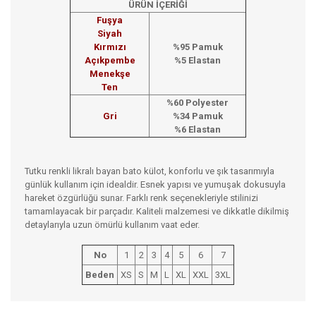
ÜRÜN İÇERİĞİ
Fuşya
Siyah
Kırmızı
%95 Pamu
k
Açıkpembe
%5 Elastan
Menekşe
Ten
%60 Polyester
Gri
%34 Pamuk
%6 Elastan
Tutku renkli likralı bayan bato külot, konforlu ve şık tasarımıyla
günlük kullanım için idealdir. Esnek yapısı ve yumuşak dokusuyla
hareket özgürlüğü sunar. Farklı renk seçenekleriyle stilinizi
tamamlayacak bir parçadır. Kaliteli malzemesi ve dikkatle dikilmiş
detaylarıyla uzun ömürlü kullanım vaat eder.
No
1
2
3
4
5
6
7
Beden
XS
S
M
L
XL
XXL
3XL