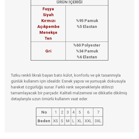
ÜRÜN İÇERİĞİ
Fuşya
Siyah
Kırmızı
%95 Pamu
k
Açıkpembe
%5 Elastan
Menekşe
Ten
%60 Polyester
Gri
%34 Pamuk
%6 Elastan
Tutku renkli likralı bayan bato külot, konforlu ve şık tasarımıyla
günlük kullanım için idealdir. Esnek yapısı ve yumuşak dokusuyla
hareket özgürlüğü sunar. Farklı renk seçenekleriyle stilinizi
tamamlayacak bir parçadır. Kaliteli malzemesi ve dikkatle dikilmiş
detaylarıyla uzun ömürlü kullanım vaat eder.
No
1
2
3
4
5
6
7
Beden
XS
S
M
L
XL
XXL
3XL