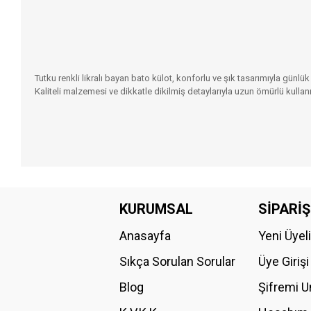
Tutku renkli likralı bayan bato külot, konforlu ve şık tasarımıyla günl
Kaliteli malzemesi ve dikkatle dikilmiş detaylarıyla uzun ömürlü kullan
Bu ürünün fiyat bilgisi, resim, ürün açıklamalarında ve diğer konular
Görüş ve önerileriniz için teşekkür ederiz.
KURUMSAL
SİPARİŞ
Anasayfa
Yeni Üyel
Ürün resmi kalitesiz, bozuk veya görüntülenemiyor.
Ürün açıklamasında eksik bilgiler bulunuyor.
Sıkça Sorulan Sorular
Üye Girişi
Ürün bilgilerinde hatalar bulunuyor.
Blog
Şifremi 
Ürün fiyatı diğer sitelerden daha pahalı.