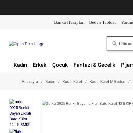
Banka Hesapları
Beden Tablosu
Yardı
Kadın
Erkek
Çocuk
Fantazi & Gecelik
Pija
Anasayfa
Kadın
Kadın Külot
Kadın Külot M Beden