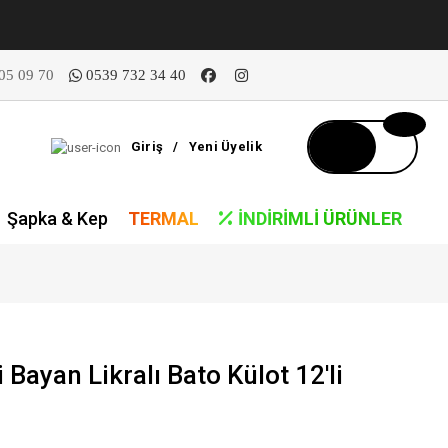
05 09 70
0539 732 34 40
Giriş
/
Yeni Üyelik
Şapka & Kep
TERMAL
İNDIRIMLI ÜRÜNLER
Bayan Likralı Bato Külot 12'li