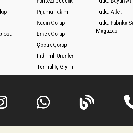
Fantezi Gecelik
Tutku Bayan Atl
akip
Pijama Takım
Tutku Atlet
Kadın Çorap
Tutku Fabrika S
Mağazası
blosu
Erkek Çorap
GÖNDER
Çocuk Çorap
İndirimli Ürünler
Termal İç Giyim