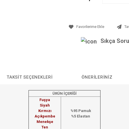
Ta
Sıkça Soru
TAKSIT SEÇENEKLERI
ÖNERILERINIZ
ÜRÜN İÇERİĞİ
Fuşya
Siyah
Kırmızı
%95 Pamu
k
Açıkpembe
%5 Elastan
Menekşe
Ten