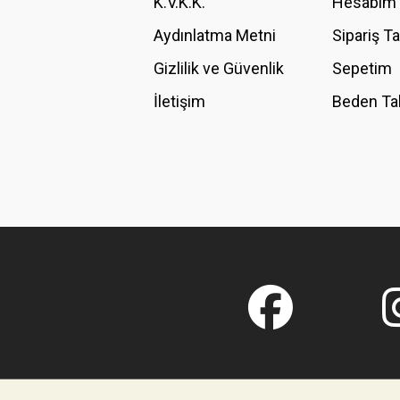
K.V.K.K.
Hesabım
Bu ürüne benzer farklı alternatifler olmalı.
Aydınlatma Metni
Sipariş T
Gizlilik ve Güvenlik
Sepetim
İletişim
Beden Ta