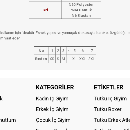
%60 Polyester
Gri
%34 Pamuk
%6 Elastan
ük kullanım için idealdir. Esnek yapısı ve yumuşak dokusuyla hareket özgürlüğü su
ım vaat eder.
No
1
2
3
4
5
6
7
Beden
XS
S
M
L
XL
XXL
3XL
da yetersiz gördüğünüz noktaları öneri formunu kullanarak tarafımıza iletebilirs
KATEGORİLER
ETİKETLER
Bu ürüne ilk yorumu siz yapın!
ik
Kadın İç Giyim
Tutku İç Giyim
YORUM YAZ
Erkek İç Giyim
Tutku Boxer
Unuttum
Çocuk İç Giyim
Tutku Erkek Atl