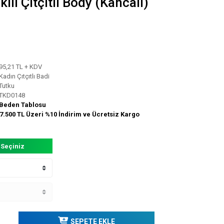
ılı Çıtçıtlı Body (Kancalı)
95,21 TL + KDV
Kadın Çıtçıtlı Badi
Tutku
TKD0148
Beden Tablosu
7.500 TL Üzeri %10 İndirim ve Ücretsiz Kargo
 Seçiniz
SEPETE EKLE