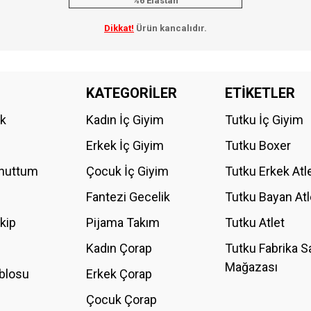
%6 Elastan
Dikkat!
Ürün kancalıdır.
da yetersiz gördüğünüz noktaları öneri formunu kullanarak tarafımıza iletebilirs
KATEGORİLER
ETİKETLER
Bu ürüne ilk yorumu siz yapın!
ik
Kadın İç Giyim
Tutku İç Giyim
YORUM YAZ
Erkek İç Giyim
Tutku Boxer
Unuttum
Çocuk İç Giyim
Tutku Erkek Atl
Fantezi Gecelik
Tutku Bayan Atl
akip
Pijama Takım
Tutku Atlet
Kadın Çorap
Tutku Fabrika S
Mağazası
blosu
Erkek Çorap
GÖNDER
Çocuk Çorap