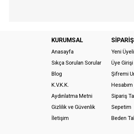
Bu ürünün fiyat bilgisi, resim, ürün açıklamalarında ve diğer konular
Görüş ve önerileriniz için teşekkür ederiz.
KURUMSAL
SİPARİŞ
Anasayfa
Yeni Üyel
Ürün resmi kalitesiz, bozuk veya görüntülenemiyor.
Ürün açıklamasında eksik bilgiler bulunuyor.
Sıkça Sorulan Sorular
Üye Girişi
Ürün bilgilerinde hatalar bulunuyor.
Blog
Şifremi 
Ürün fiyatı diğer sitelerden daha pahalı.
K.V.K.K.
Hesabım
Bu ürüne benzer farklı alternatifler olmalı.
Aydınlatma Metni
Sipariş T
Gizlilik ve Güvenlik
Sepetim
İletişim
Beden Ta