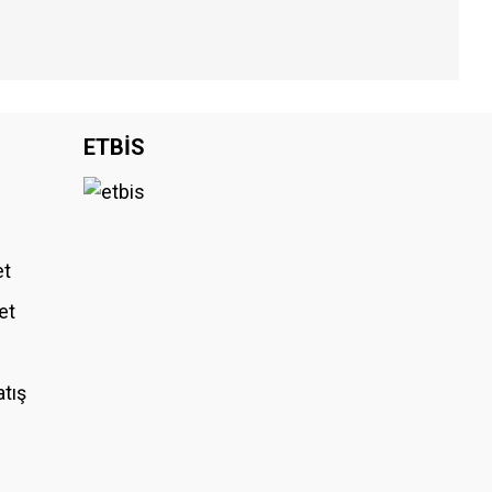
iniz.
ETBİS
et
et
atış