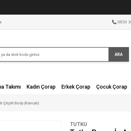
m
0850 3
ARA
ma Takımı
Kadın Çorap
Erkek Çorap
Çocuk Çorap
ı Çıtçıtlı Body (Kancalı)
TUTKU