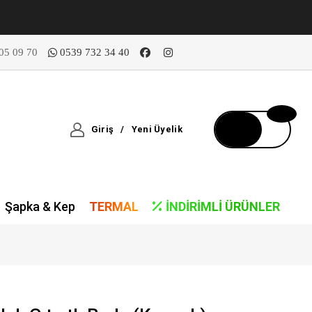
05 09 70
0539 732 34 40
Giriş
/
Yeni Üyelik
Şapka & Kep
TERMAL
İNDIRIMLI ÜRÜNLER