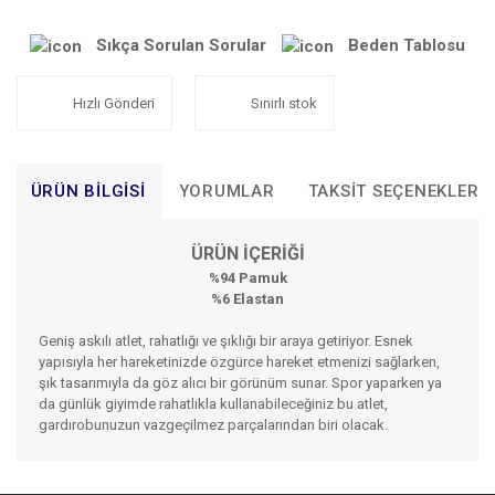
Sıkça Sorulan Sorular
Beden Tablosu
Hızlı Gönderi
Sınırlı stok
ÜRÜN BILGISI
YORUMLAR
TAKSIT SEÇENEKLERI
ÜRÜN İÇERİĞİ
%94 Pamuk
%6 Elastan
Geniş askılı atlet, rahatlığı ve şıklığı bir araya getiriyor. Esnek
yapısıyla her hareketinizde özgürce hareket etmenizi sağlarken,
şık tasarımıyla da göz alıcı bir görünüm sunar. Spor yaparken ya
da günlük giyimde rahatlıkla kullanabileceğiniz bu atlet,
gardırobunuzun vazgeçilmez parçalarından biri olacak.
Bu ürünün fiyat bilgisi, resim, ürün açıklamalarında ve diğer