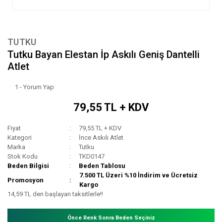
TUTKU
Tutku Bayan Elestan İp Askılı Geniş Dantelli
Atlet
1 - Yorum Yap
79,55 TL + KDV
Fiyat
79,55 TL + KDV
Kategori
İnce Askılı Atlet
Marka
Tutku
Stok Kodu
TKD0147
Beden Bilgisi
Beden Tablosu
7.500 TL Üzeri %10 İndirim ve Ücretsiz
Promosyon
Kargo
14,59 TL den başlayan taksitlerle!!
Önce Renk Sonra Beden Seçiniz