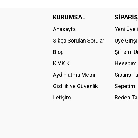
Bu ürünün fiyat bilgisi, resim, ürün açıklamalarında ve diğer konular
Görüş ve önerileriniz için teşekkür ederiz.
KURUMSAL
SİPARİŞ
Anasayfa
Yeni Üyel
Ürün resmi kalitesiz, bozuk veya görüntülenemiyor.
Ürün açıklamasında eksik bilgiler bulunuyor.
Sıkça Sorulan Sorular
Üye Girişi
Ürün bilgilerinde hatalar bulunuyor.
Blog
Şifremi 
Ürün fiyatı diğer sitelerden daha pahalı.
K.V.K.K.
Hesabım
Bu ürüne benzer farklı alternatifler olmalı.
Aydınlatma Metni
Sipariş T
Gizlilik ve Güvenlik
Sepetim
İletişim
Beden Ta