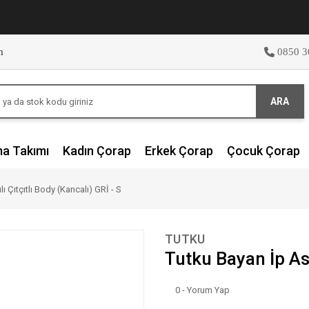
m
0850 3
ARA
ma Takımı
Kadın Çorap
Erkek Çorap
Çocuk Çorap
ı Çıtçıtlı Body (Kancalı) GRİ - S
TUTKU
Tutku Bayan İp Ask
0 - Yorum Yap