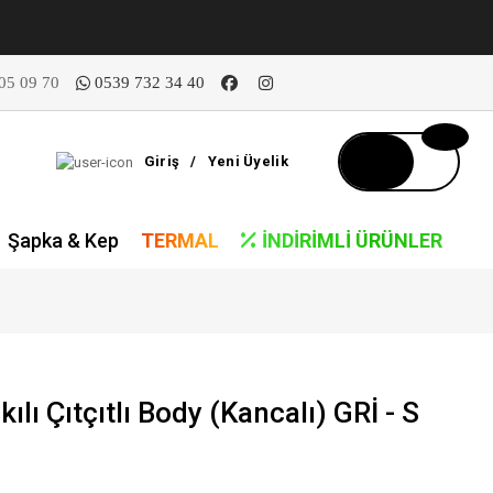
05 09 70
0539 732 34 40
Giriş
/
Yeni Üyelik
Şapka & Kep
TERMAL
İNDIRIMLI ÜRÜNLER
ılı Çıtçıtlı Body (Kancalı) GRİ - S