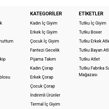
da yetersiz gördüğünüz noktaları öneri formunu kullanarak tarafımıza iletebilirs
KATEGORİLER
ETİKETLER
Bu ürüne ilk yorumu siz yapın!
ik
Kadın İç Giyim
Tutku İç Giyim
YORUM YAZ
Erkek İç Giyim
Tutku Boxer
Unuttum
Çocuk İç Giyim
Tutku Erkek Atl
Fantezi Gecelik
Tutku Bayan Atl
akip
Pijama Takım
Tutku Atlet
Kadın Çorap
Tutku Fabrika S
Mağazası
blosu
Erkek Çorap
GÖNDER
Çocuk Çorap
İndirimli Ürünler
Termal İç Giyim