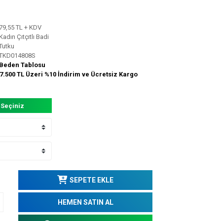
79,55 TL + KDV
Kadın Çıtçıtlı Badi
Tutku
TKD014808S
Beden Tablosu
7.500 TL Üzeri %10 İndirim ve Ücretsiz Kargo
 Seçiniz
SEPETE EKLE
HEMEN SATIN AL