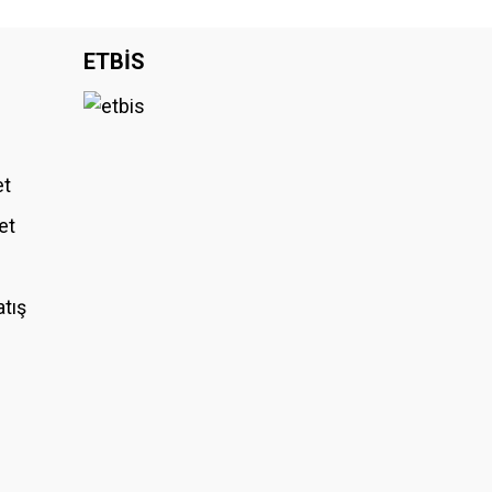
iniz.
ETBİS
et
et
atış