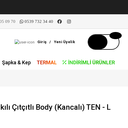
05 09 70
0539 732 34 40
Giriş
/
Yeni Üyelik
Şapka & Kep
TERMAL
İNDIRIMLI ÜRÜNLER
ılı Çıtçıtlı Body (Kancalı) TEN - L