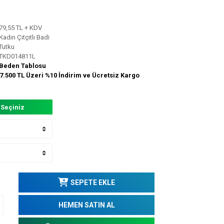
79,55 TL + KDV
Kadın Çıtçıtlı Badi
Tutku
TKD014811L
Beden Tablosu
7.500 TL Üzeri %10 İndirim ve Ücretsiz Kargo
 Seçiniz
SEPETE EKLE
HEMEN SATIN AL