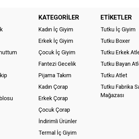
da yetersiz gördüğünüz noktaları öneri formunu kullanarak tarafımıza iletebilirs
KATEGORİLER
ETİKETLER
Bu ürüne ilk yorumu siz yapın!
ik
Kadın İç Giyim
Tutku İç Giyim
YORUM YAZ
Erkek İç Giyim
Tutku Boxer
Unuttum
Çocuk İç Giyim
Tutku Erkek Atl
Fantezi Gecelik
Tutku Bayan Atl
akip
Pijama Takım
Tutku Atlet
Kadın Çorap
Tutku Fabrika S
Mağazası
blosu
Erkek Çorap
GÖNDER
Çocuk Çorap
İndirimli Ürünler
Termal İç Giyim