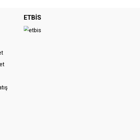
iniz.
ETBİS
et
et
atış