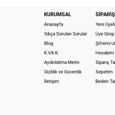
Bu ürünün fiyat bilgisi, resim, ürün açıklamalarında ve diğer konular
Görüş ve önerileriniz için teşekkür ederiz.
KURUMSAL
SİPARİŞ
Anasayfa
Yeni Üyel
Ürün resmi kalitesiz, bozuk veya görüntülenemiyor.
Ürün açıklamasında eksik bilgiler bulunuyor.
Sıkça Sorulan Sorular
Üye Girişi
Ürün bilgilerinde hatalar bulunuyor.
Blog
Şifremi 
Ürün fiyatı diğer sitelerden daha pahalı.
K.V.K.K.
Hesabım
Bu ürüne benzer farklı alternatifler olmalı.
Aydınlatma Metni
Sipariş T
Gizlilik ve Güvenlik
Sepetim
İletişim
Beden Ta