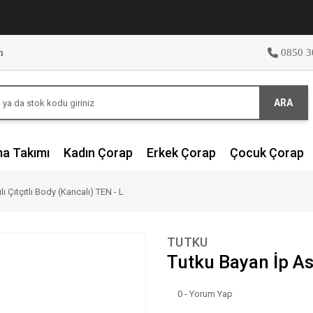
m
0850 3
ARA
ma Takımı
Kadın Çorap
Erkek Çorap
Çocuk Çorap
ı Çıtçıtlı Body (Kancalı) TEN - L
TUTKU
Tutku Bayan İp Ask
0 - Yorum Yap