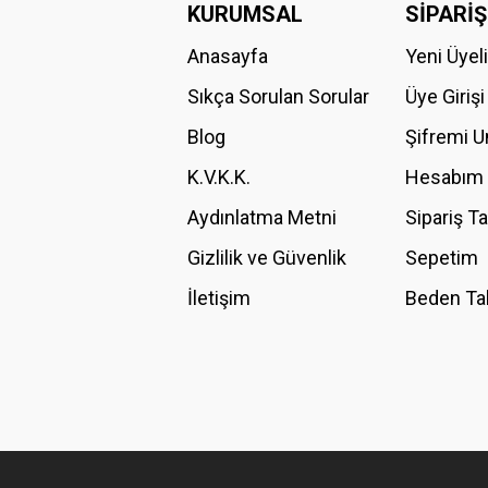
KURUMSAL
SİPARİŞ
Anasayfa
Yeni Üyel
Ürün resmi kalitesiz, bozuk veya görüntülenemiyor.
Ürün açıklamasında eksik bilgiler bulunuyor.
Sıkça Sorulan Sorular
Üye Girişi
Ürün bilgilerinde hatalar bulunuyor.
Blog
Şifremi 
Ürün fiyatı diğer sitelerden daha pahalı.
K.V.K.K.
Hesabım
Bu ürüne benzer farklı alternatifler olmalı.
Aydınlatma Metni
Sipariş T
Gizlilik ve Güvenlik
Sepetim
İletişim
Beden Ta