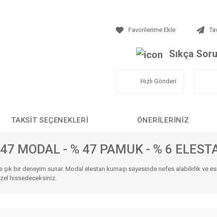
Ta
Sıkça Soru
Hızlı Gönderi
TAKSIT SEÇENEKLERI
ÖNERILERINIZ
 47 MODAL - % 47 PAMUK - % 6 ELEST
e şık bir deneyim sunar. Modal elestan kumaşı sayesinde nefes alabilirlik ve es
özel hissedeceksiniz.
da yetersiz gördüğünüz noktaları öneri formunu kullanarak tarafımıza iletebilirs