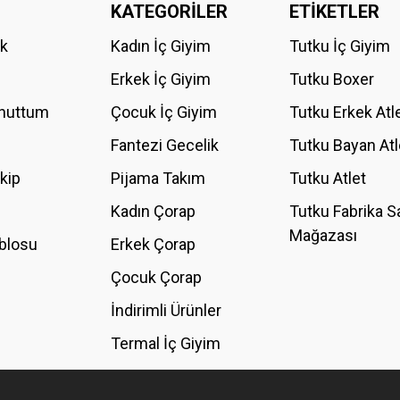
KATEGORİLER
ETİKETLER
Bu ürüne ilk yorumu siz yapın!
ik
Kadın İç Giyim
Tutku İç Giyim
YORUM YAZ
Erkek İç Giyim
Tutku Boxer
Unuttum
Çocuk İç Giyim
Tutku Erkek Atl
Fantezi Gecelik
Tutku Bayan Atl
akip
Pijama Takım
Tutku Atlet
Kadın Çorap
Tutku Fabrika S
Mağazası
blosu
Erkek Çorap
GÖNDER
Çocuk Çorap
İndirimli Ürünler
Termal İç Giyim