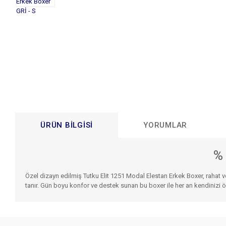
ÜRÜN BILGISI
YORUMLAR
%
Özel dizayn edilmiş Tutku Elit 1251 Modal Elestan Erkek Boxer, rahat v
tanır. Gün boyu konfor ve destek sunan bu boxer ile her an kendinizi 
Bu ürünün fiyat bilgisi, resim, ürün açıklamalarında ve diğer konular
Görüş ve önerileriniz için teşekkür ederiz.