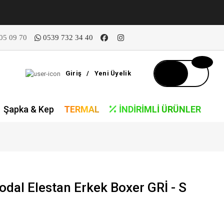
05 09 70
0539 732 34 40
Giriş
/
Yeni Üyelik
Şapka & Kep
TERMAL
İNDIRIMLI ÜRÜNLER
odal Elestan Erkek Boxer GRİ - S