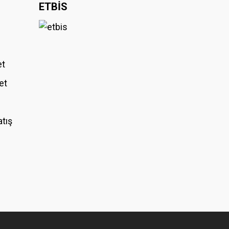
ETBİS
et
et
atış