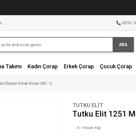
m
0850 3
ARA
ma Takımı
Kadın Çorap
Erkek Çorap
Çocuk Çorap
al Elestan Erkek Boxer GRİ - S
TUTKU ELIT
Tutku Elit 1251 M
0 - Yorum Yap