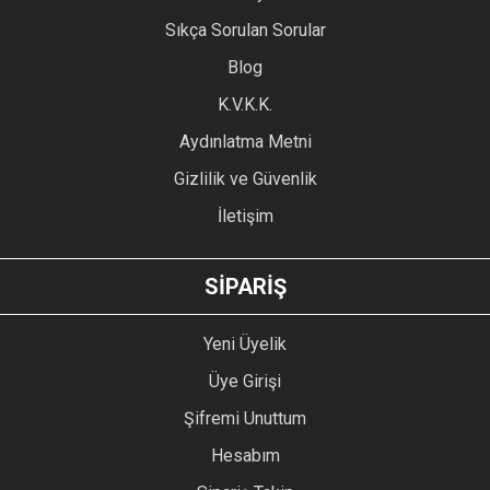
Ürün resmi kalitesiz, bozuk veya görüntülenemiyor.
Sıkça Sorulan Sorular
Ürün açıklamasında eksik bilgiler bulunuyor.
Blog
Ürün bilgilerinde hatalar bulunuyor.
Ürün fiyatı diğer sitelerden daha pahalı.
K.V.K.K.
Bu ürüne benzer farklı alternatifler olmalı.
Aydınlatma Metni
Gizlilik ve Güvenlik
İletişim
GÖNDER
SİPARİŞ
Yeni Üyelik
Üye Girişi
Şifremi Unuttum
Hesabım