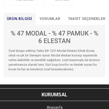
ÜRÜN BILGISI
YORUMLAR
TAKSIT SEÇENEKLERI
% 47 MODAL - % 47 PAMUK - %
6 ELESTAN
Özel dizayn edilmiş Tutku Elit 1251 Modal Elestan Erkek Boxer,
rahat ve şık bir deneyim sunar. Modal elestan kumaşı sayesinde
nefes alabilirlik ve esneklik sağlarken, özel tasarımıyla da tarzınızı
yansıtmanıza olanak tanır. Gün boyu konfor ve destek sunan bu
boxer ile her an kendinizi özel hissedeceksiniz.
Bu ürünün fiyat bilgisi, resim, ürün açıklamalarında ve diğer
konularda yetersiz gördüğünüz noktaları öneri formunu
Bu ürüne ilk yorumu siz yapın!
kullanarak tarafımıza iletebilirsiniz.
KURUMSAL
Görüş ve önerileriniz için teşekkür ederiz.
YORUM YAZ
Anasayfa