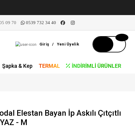
05 09 70
0539 732 34 40
Giriş
/
Yeni Üyelik
Şapka & Kep
TERMAL
İNDIRIMLI ÜRÜNLER
dal Elestan Bayan İp Askılı Çıtçıtlı
EYAZ - M