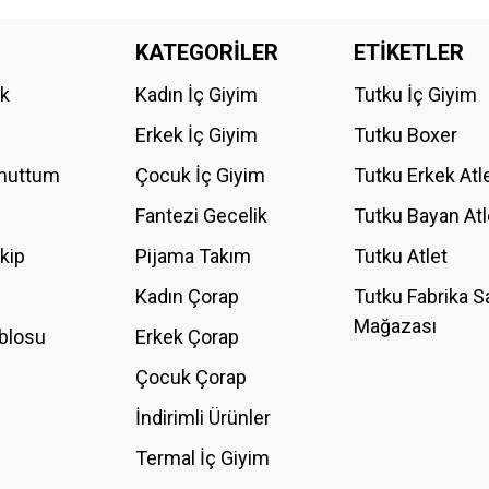
da yetersiz gördüğünüz noktaları öneri formunu kullanarak tarafımıza iletebilirs
KATEGORİLER
ETİKETLER
Bu ürüne ilk yorumu siz yapın!
ik
Kadın İç Giyim
Tutku İç Giyim
YORUM YAZ
Erkek İç Giyim
Tutku Boxer
Unuttum
Çocuk İç Giyim
Tutku Erkek Atl
Fantezi Gecelik
Tutku Bayan Atl
akip
Pijama Takım
Tutku Atlet
Kadın Çorap
Tutku Fabrika S
Mağazası
blosu
Erkek Çorap
GÖNDER
Çocuk Çorap
İndirimli Ürünler
Termal İç Giyim