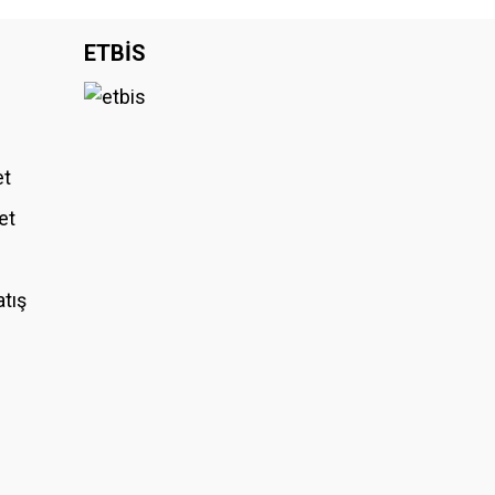
iniz.
ETBİS
et
et
atış