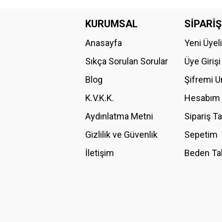
Bu ürünün fiyat bilgisi, resim, ürün açıklamalarında ve diğer konular
Görüş ve önerileriniz için teşekkür ederiz.
KURUMSAL
SİPARİŞ
Anasayfa
Yeni Üyel
Ürün resmi kalitesiz, bozuk veya görüntülenemiyor.
Ürün açıklamasında eksik bilgiler bulunuyor.
Sıkça Sorulan Sorular
Üye Girişi
Ürün bilgilerinde hatalar bulunuyor.
Blog
Şifremi 
Ürün fiyatı diğer sitelerden daha pahalı.
K.V.K.K.
Hesabım
Bu ürüne benzer farklı alternatifler olmalı.
Aydınlatma Metni
Sipariş T
Gizlilik ve Güvenlik
Sepetim
İletişim
Beden Ta