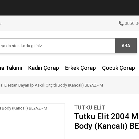
m
0850 3
ARA
ma Takımı
Kadın Çorap
Erkek Çorap
Çocuk Çorap
al Elestan Bayan İp Askılı Çıtçıtlı Body (Kancalı) BEYAZ - M
TUTKU ELIT
Tutku Elit 2004 Mo
Body (Kancalı) B