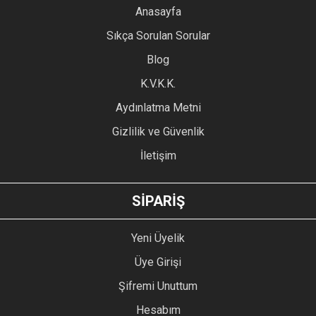
YORUM YAZ
Anasayfa
Ürün resmi kalitesiz, bozuk veya görüntülenemiyor.
Sıkça Sorulan Sorular
Ürün açıklamasında eksik bilgiler bulunuyor.
Blog
Ürün bilgilerinde hatalar bulunuyor.
Ürün fiyatı diğer sitelerden daha pahalı.
K.V.K.K.
Bu ürüne benzer farklı alternatifler olmalı.
Aydınlatma Metni
Gizlilik ve Güvenlik
İletişim
GÖNDER
SİPARİŞ
Yeni Üyelik
Üye Girişi
Şifremi Unuttum
Hesabım