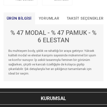
ÜRÜN BILGISI
YORUMLAR
TAKSIT SEÇENEKLERI
% 47 MODAL - % 47 PAMUK - %
6 ELESTAN
Bu muhteşem body, şıklık ve rahatlığı bir araya getiriyor. Yüksek
kaliteli modal ve elestan karışımı sayesinde mükemmel bir uyum
ve konfor sunuyor. İp askılı tasarımıyla feminen bir görünüm
sağlarken, çıtçıtlı ve kancalı özelliğiyle de kolayca giyilip
çıkarılabilir. Şık detaylarıyla her an şıklığınızı tamamlamak için
ideal bir seçim.
Bu ürünün fiyat bilgisi, resim, ürün açıklamalarında ve diğer
konularda yetersiz gördüğünüz noktaları öneri formunu
Bu ürüne ilk yorumu siz yapın!
kullanarak tarafımıza iletebilirsiniz.
KURUMSAL
Görüş ve önerileriniz için teşekkür ederiz.