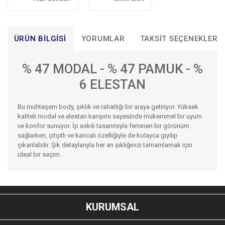
ÜRÜN BILGISI
YORUMLAR
TAKSIT SEÇENEKLERI
% 47 MODAL - % 47 PAMUK - %
6 ELESTAN
Bu muhteşem body, şıklık ve rahatlığı bir araya getiriyor. Yüksek
kaliteli modal ve elestan karışımı sayesinde mükemmel bir uyum
ve konfor sunuyor. İp askılı tasarımıyla feminen bir görünüm
sağlarken, çıtçıtlı ve kancalı özelliğiyle de kolayca giyilip
çıkarılabilir. Şık detaylarıyla her an şıklığınızı tamamlamak için
ideal bir seçim.
Bu ürünün fiyat bilgisi, resim, ürün açıklamalarında ve diğer
konularda yetersiz gördüğünüz noktaları öneri formunu
Bu ürüne ilk yorumu siz yapın!
kullanarak tarafımıza iletebilirsiniz.
KURUMSAL
Görüş ve önerileriniz için teşekkür ederiz.