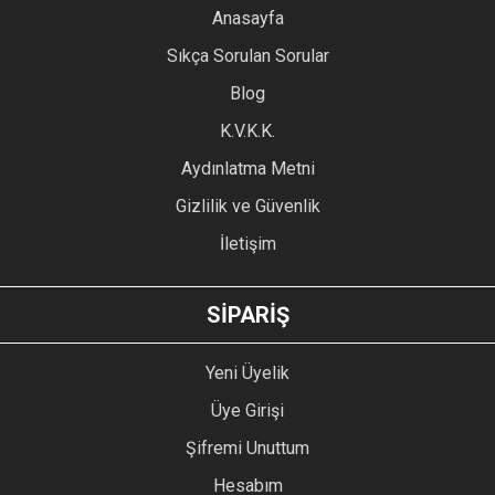
YORUM YAZ
Anasayfa
Ürün resmi kalitesiz, bozuk veya görüntülenemiyor.
Sıkça Sorulan Sorular
Ürün açıklamasında eksik bilgiler bulunuyor.
Blog
Ürün bilgilerinde hatalar bulunuyor.
Ürün fiyatı diğer sitelerden daha pahalı.
K.V.K.K.
Bu ürüne benzer farklı alternatifler olmalı.
Aydınlatma Metni
Gizlilik ve Güvenlik
İletişim
GÖNDER
SİPARİŞ
Yeni Üyelik
Üye Girişi
Şifremi Unuttum
Hesabım