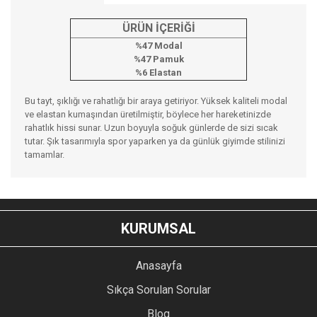
ÜRÜN İÇERİĞİ
%47 Modal
%47 Pamuk
%6 Elastan
Bu tayt, şıklığı ve rahatlığı bir araya getiriyor. Yüksek kaliteli modal
ve elastan kumaşından üretilmiştir, böylece her hareketinizde
rahatlık hissi sunar. Uzun boyuyla soğuk günlerde de sizi sıcak
tutar. Şık tasarımıyla spor yaparken ya da günlük giyimde stilinizi
tamamlar.
Bu ürünün fiyat bilgisi, resim, ürün açıklamalarında ve diğer
konularda yetersiz gördüğünüz noktaları öneri formunu
Bu ürüne ilk yorumu siz yapın!
kullanarak tarafımıza iletebilirsiniz.
KURUMSAL
Görüş ve önerileriniz için teşekkür ederiz.
YORUM YAZ
Anasayfa
Ürün resmi kalitesiz, bozuk veya görüntülenemiyor.
Sıkça Sorulan Sorular
Ürün açıklamasında eksik bilgiler bulunuyor.
Blog
Ürün bilgilerinde hatalar bulunuyor.