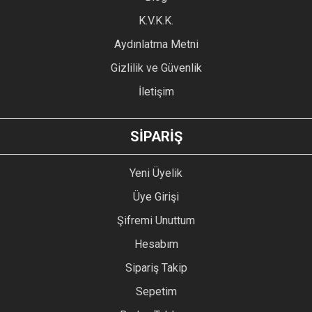
Ürün fiyatı diğer sitelerden daha pahalı.
K.V.K.K.
Bu ürüne benzer farklı alternatifler olmalı.
Aydınlatma Metni
Gizlilik ve Güvenlik
İletişim
GÖNDER
SİPARİŞ
Yeni Üyelik
Üye Girişi
Şifremi Unuttum
Hesabım
Sipariş Takip
Sepetim