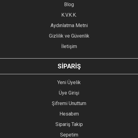
Blog
Ürün bilgilerinde hatalar bulunuyor.
Ürün fiyatı diğer sitelerden daha pahalı.
K.V.K.K.
Bu ürüne benzer farklı alternatifler olmalı.
Aydınlatma Metni
Gizlilik ve Güvenlik
İletişim
GÖNDER
SİPARİŞ
Yeni Üyelik
Üye Girişi
Şifremi Unuttum
Hesabım
Sipariş Takip
Sepetim