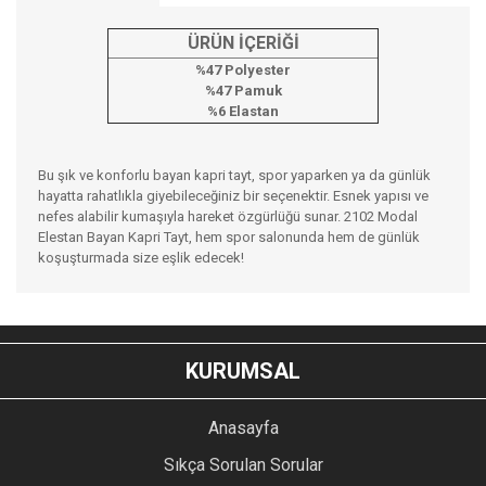
ÜRÜN İÇERİĞİ
%47 Polyester
%47 Pamuk
%6 Elastan
Bu şık ve konforlu bayan kapri tayt, spor yaparken ya da günlük
hayatta rahatlıkla giyebileceğiniz bir seçenektir. Esnek yapısı ve
nefes alabilir kumaşıyla hareket özgürlüğü sunar. 2102 Modal
Elestan Bayan Kapri Tayt, hem spor salonunda hem de günlük
koşuşturmada size eşlik edecek!
Bu ürünün fiyat bilgisi, resim, ürün açıklamalarında ve diğer
konularda yetersiz gördüğünüz noktaları öneri formunu
Bu ürüne ilk yorumu siz yapın!
kullanarak tarafımıza iletebilirsiniz.
KURUMSAL
Görüş ve önerileriniz için teşekkür ederiz.
YORUM YAZ
Anasayfa
Ürün resmi kalitesiz, bozuk veya görüntülenemiyor.
Sıkça Sorulan Sorular
Ürün açıklamasında eksik bilgiler bulunuyor.