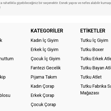
a rahatlıkla giyebileceğiniz bir seçenektir. Esnek yapısı ve nefes alabilir kuma
!
da yetersiz gördüğünüz noktaları öneri formunu kullanarak tarafımıza iletebilirs
KATEGORİLER
ETİKETLER
Bu ürüne ilk yorumu siz yapın!
ik
Kadın İç Giyim
Tutku İç Giyim
YORUM YAZ
Erkek İç Giyim
Tutku Boxer
Unuttum
Çocuk İç Giyim
Tutku Erkek Atl
Fantezi Gecelik
Tutku Bayan Atl
akip
Pijama Takım
Tutku Atlet
Kadın Çorap
Tutku Fabrika S
Mağazası
blosu
Erkek Çorap
GÖNDER
Çocuk Çorap