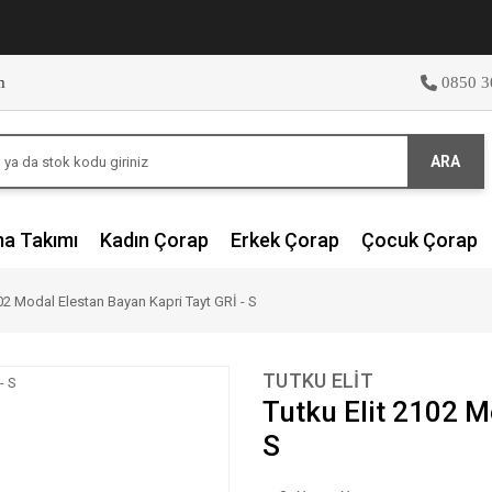
m
0850 3
ARA
ma Takımı
Kadın Çorap
Erkek Çorap
Çocuk Çorap
102 Modal Elestan Bayan Kapri Tayt GRİ - S
TUTKU ELIT
Tutku Elit 2102 M
S