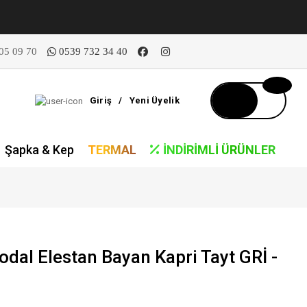
05 09 70
0539 732 34 40
Giriş
/
Yeni Üyelik
Şapka & Kep
TERMAL
İNDIRIMLI ÜRÜNLER
odal Elestan Bayan Kapri Tayt GRİ -