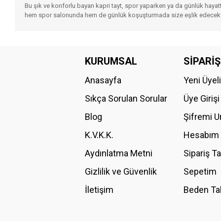
Bu şık ve konforlu bayan kapri tayt, spor yaparken ya da günlük hayatt
hem spor salonunda hem de günlük koşuşturmada size eşlik edecek
Bu ürünün fiyat bilgisi, resim, ürün açıklamalarında ve diğer konular
Görüş ve önerileriniz için teşekkür ederiz.
KURUMSAL
SİPARİŞ
Anasayfa
Yeni Üyel
Ürün resmi kalitesiz, bozuk veya görüntülenemiyor.
Ürün açıklamasında eksik bilgiler bulunuyor.
Sıkça Sorulan Sorular
Üye Girişi
Ürün bilgilerinde hatalar bulunuyor.
Blog
Şifremi 
Ürün fiyatı diğer sitelerden daha pahalı.
K.V.K.K.
Hesabım
Bu ürüne benzer farklı alternatifler olmalı.
Aydınlatma Metni
Sipariş T
Gizlilik ve Güvenlik
Sepetim
İletişim
Beden Ta