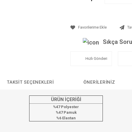
Ta
Sıkça Soru
Hızlı Gönderi
TAKSIT SEÇENEKLERI
ÖNERILERINIZ
ÜRÜN İÇERİĞİ
%47 Polyester
%47 Pamuk
%6 Elastan