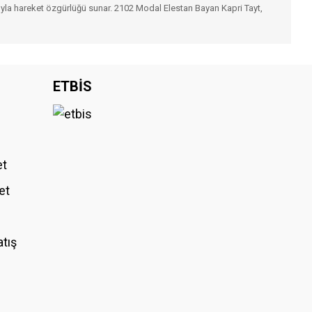
şıyla hareket özgürlüğü sunar. 2102 Modal Elestan Bayan Kapri Tayt,
iniz.
ETBİS
et
et
atış