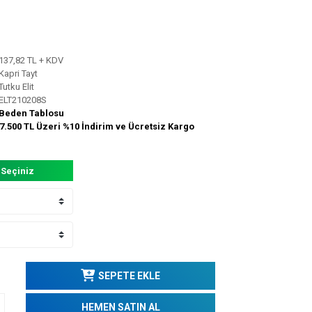
137,82 TL + KDV
Kapri Tayt
Tutku Elit
ELT210208S
Beden Tablosu
7.500 TL Üzeri %10 İndirim ve Ücretsiz Kargo
 Seçiniz
SEPETE EKLE
HEMEN SATIN AL