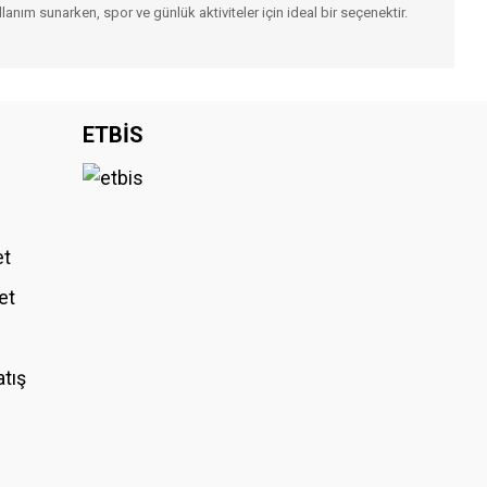
nım sunarken, spor ve günlük aktiviteler için ideal bir seçenektir.
iniz.
ETBİS
et
et
atış