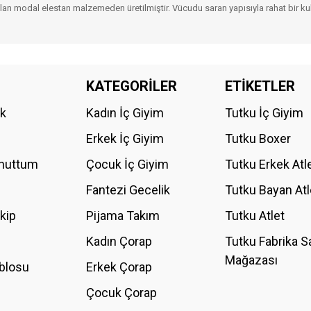
an modal elestan malzemeden üretilmiştir. Vücudu saran yapısıyla rahat bir kulla
da yetersiz gördüğünüz noktaları öneri formunu kullanarak tarafımıza iletebilirs
KATEGORİLER
ETİKETLER
Bu ürüne ilk yorumu siz yapın!
ik
Kadın İç Giyim
Tutku İç Giyim
YORUM YAZ
Erkek İç Giyim
Tutku Boxer
Unuttum
Çocuk İç Giyim
Tutku Erkek Atl
Fantezi Gecelik
Tutku Bayan Atl
akip
Pijama Takım
Tutku Atlet
Kadın Çorap
Tutku Fabrika S
Mağazası
blosu
Erkek Çorap
GÖNDER
Çocuk Çorap