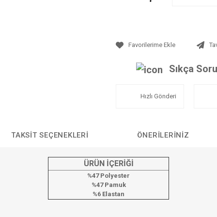
Ta
Sıkça Soru
Hızlı Gönderi
TAKSIT SEÇENEKLERI
ÖNERILERINIZ
ÜRÜN İÇERİĞİ
%47 Polyester
%47 Pamuk
%6 Elastan