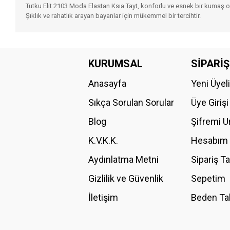
Tutku Elit 2103 Moda Elastan Ksıa Tayt, konforlu ve esnek bir kumaş ol
Şıklık ve rahatlık arayan bayanlar için mükemmel bir tercihtir.
Bu ürünün fiyat bilgisi, resim, ürün açıklamalarında ve diğer konular
Görüş ve önerileriniz için teşekkür ederiz.
KURUMSAL
SİPARİŞ
Anasayfa
Yeni Üyel
Ürün resmi kalitesiz, bozuk veya görüntülenemiyor.
Ürün açıklamasında eksik bilgiler bulunuyor.
Sıkça Sorulan Sorular
Üye Girişi
Ürün bilgilerinde hatalar bulunuyor.
Blog
Şifremi 
Ürün fiyatı diğer sitelerden daha pahalı.
K.V.K.K.
Hesabım
Bu ürüne benzer farklı alternatifler olmalı.
Aydınlatma Metni
Sipariş T
Gizlilik ve Güvenlik
Sepetim
İletişim
Beden Ta