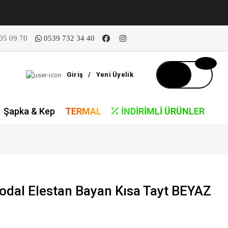
05 09 70
0539 732 34 40
Giriş
/
Yeni Üyelik
Şapka & Kep
TERMAL
İNDIRIMLI ÜRÜNLER
odal Elestan Bayan Kısa Tayt BEYAZ