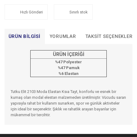
Hızlı Gönderi
Sınırlı stok
ÜRÜN BILGISI
YORUMLAR
TAKSIT SEÇENEKLERI
ÜRÜN İÇERİĞİ
%47 Polyester
%47 Pamuk
%6 Elastan
Tutku Elit 2103 Moda Elastan Ksıa Tayt, konforlu ve esnek bir
kumaş olan modal elestan malzemeden üretilmiştir. Vücudu saran
yapısıyla rahat bir kullanım sunarken, spor ve günlük aktiviteler
için ideal bir seçenektir. Şıklık ve rahatlık arayan bayanlar için
mükemmel bir tercihtir.
Bu ürünün fiyat bilgisi, resim, ürün açıklamalarında ve diğer