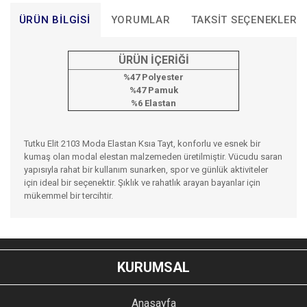
ÜRÜN BILGISI
YORUMLAR
TAKSIT SEÇENEKLERI
ÜRÜN İÇERİĞİ
%47 Polyester
%47 Pamuk
%6 Elastan
Tutku Elit 2103 Moda Elastan Ksıa Tayt, konforlu ve esnek bir
kumaş olan modal elestan malzemeden üretilmiştir. Vücudu saran
yapısıyla rahat bir kullanım sunarken, spor ve günlük aktiviteler
için ideal bir seçenektir. Şıklık ve rahatlık arayan bayanlar için
mükemmel bir tercihtir.
Bu ürünün fiyat bilgisi, resim, ürün açıklamalarında ve diğer
konularda yetersiz gördüğünüz noktaları öneri formunu
Bu ürüne ilk yorumu siz yapın!
kullanarak tarafımıza iletebilirsiniz.
KURUMSAL
Görüş ve önerileriniz için teşekkür ederiz.
YORUM YAZ
Anasayfa