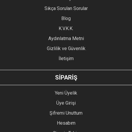
Ürün resmi kalitesiz, bozuk veya görüntülenemiyor.
Sıkça Sorulan Sorular
Ürün açıklamasında eksik bilgiler bulunuyor.
Blog
Ürün bilgilerinde hatalar bulunuyor.
Ürün fiyatı diğer sitelerden daha pahalı.
K.V.K.K.
Bu ürüne benzer farklı alternatifler olmalı.
Aydınlatma Metni
Gizlilik ve Güvenlik
İletişim
GÖNDER
SİPARİŞ
Yeni Üyelik
Üye Girişi
Şifremi Unuttum
Hesabım