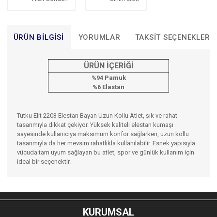
ÜRÜN BILGISI
YORUMLAR
TAKSIT SEÇENEKLERI
ÜRÜN İÇERİĞİ
%94 Pamuk
%6 Elastan
Tutku Elit 2203 Elestan Bayan Uzun Kollu Atlet, şık ve rahat
tasarımıyla dikkat çekiyor. Yüksek kaliteli elestan kumaşı
sayesinde kullanıcıya maksimum konfor sağlarken, uzun kollu
tasarımıyla da her mevsim rahatlıkla kullanılabilir. Esnek yapısıyla
vücuda tam uyum sağlayan bu atlet, spor ve günlük kullanım için
ideal bir seçenektir.
Bu ürünün fiyat bilgisi, resim, ürün açıklamalarında ve diğer
konularda yetersiz gördüğünüz noktaları öneri formunu
Bu ürüne ilk yorumu siz yapın!
kullanarak tarafımıza iletebilirsiniz.
KURUMSAL