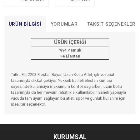
ÜRÜN BILGISI
YORUMLAR
TAKSIT SEÇENEKLERI
ÜRÜN İÇERİĞİ
%94 Pamuk
%6 Elastan
Tutku Elit 2203 Elestan Bayan Uzun Kollu Atlet, şık ve rahat
tasarımıyla dikkat çekiyor. Yüksek kaliteli elestan kumaşı
sayesinde kullanıcıya maksimum konfor sağlarken, uzun kollu
tasarımıyla da her mevsim rahatlıkla kullanılabilir. Esnek yapısıyla
vücuda tam uyum sağlayan bu atlet, spor ve günlük kullanım için
ideal bir seçenektir.
Bu ürünün fiyat bilgisi, resim, ürün açıklamalarında ve diğer
konularda yetersiz gördüğünüz noktaları öneri formunu
Bu ürüne ilk yorumu siz yapın!
kullanarak tarafımıza iletebilirsiniz.
KURUMSAL