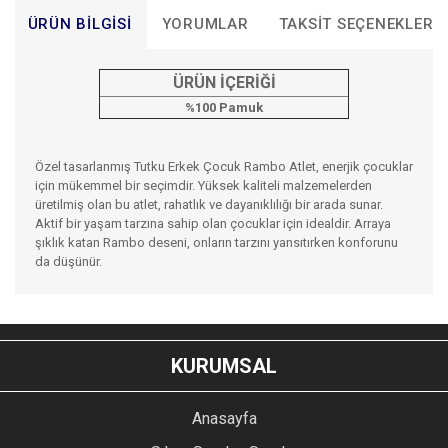
ÜRÜN BILGISI
YORUMLAR
TAKSIT SEÇENEKLERI
ÜRÜN İÇERİĞİ
%100 Pamuk
Özel tasarlanmış Tutku Erkek Çocuk Rambo Atlet, enerjik çocuklar
için mükemmel bir seçimdir. Yüksek kaliteli malzemelerden
üretilmiş olan bu atlet, rahatlık ve dayanıklılığı bir arada sunar.
Aktif bir yaşam tarzına sahip olan çocuklar için idealdir. Arraya
şıklık katan Rambo deseni, onların tarzını yansıtırken konforunu
da düşünür.
Bu ürünün fiyat bilgisi, resim, ürün açıklamalarında ve diğer
konularda yetersiz gördüğünüz noktaları öneri formunu
Bu ürüne ilk yorumu siz yapın!
kullanarak tarafımıza iletebilirsiniz.
KURUMSAL
Görüş ve önerileriniz için teşekkür ederiz.
YORUM YAZ
Anasayfa
Ürün resmi kalitesiz, bozuk veya görüntülenemiyor.