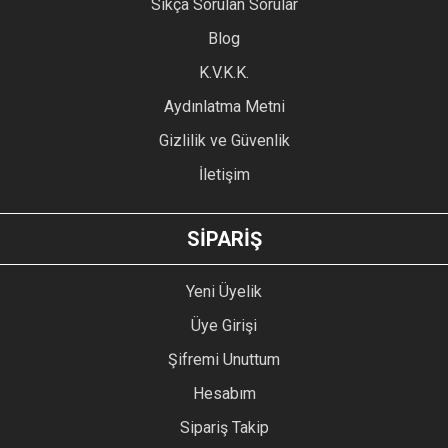
Sıkça Sorulan Sorular
Ürün açıklamasında eksik bilgiler bulunuyor.
Blog
Ürün bilgilerinde hatalar bulunuyor.
Ürün fiyatı diğer sitelerden daha pahalı.
K.V.K.K.
Bu ürüne benzer farklı alternatifler olmalı.
Aydınlatma Metni
Gizlilik ve Güvenlik
İletişim
GÖNDER
SİPARİŞ
Yeni Üyelik
Üye Girişi
Şifremi Unuttum
Hesabım
Sipariş Takip