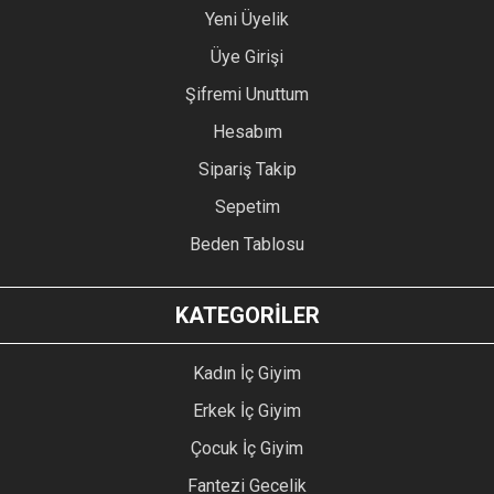
Yeni Üyelik
de belirtildiği gibi uyumlu çıktı. (112 kg, 1.83 m , XL) Tavsiye
ederim.
Üye Girişi
A... T... | 27/10/2023 | SİYAH - XL
Şifremi Unuttum
Hesabım
YORUM YAZ
Sipariş Takip
Sepetim
Beden Tablosu
KATEGORİLER
Kadın İç Giyim
Erkek İç Giyim
Çocuk İç Giyim
Fantezi Gecelik