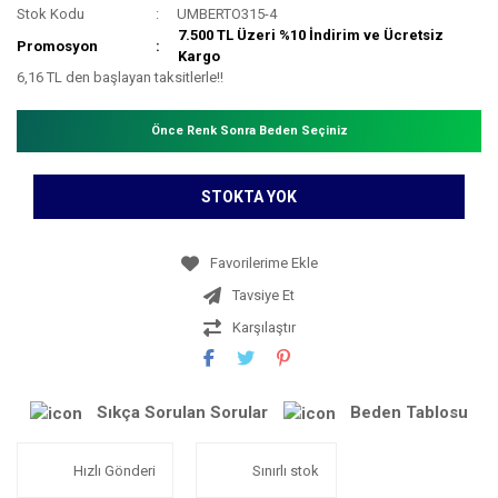
Stok Kodu
UMBERTO315-4
7.500 TL Üzeri %10 İndirim ve Ücretsiz
Promosyon
Kargo
6,16 TL den başlayan taksitlerle!!
Önce Renk Sonra Beden Seçiniz
STOKTA YOK
Tavsiye Et
Karşılaştır
Sıkça Sorulan Sorular
Beden Tablosu
Hızlı Gönderi
Sınırlı stok