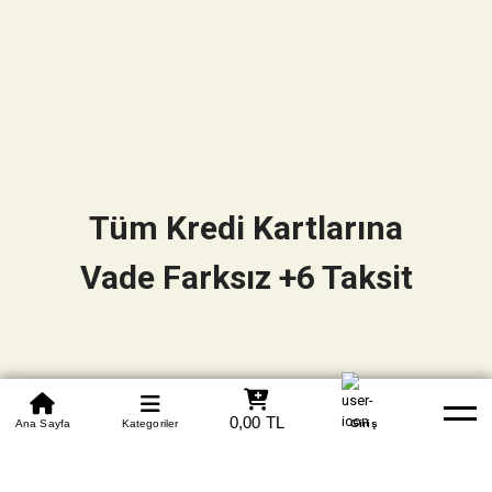
Tüm Kredi Kartlarına
Vade Farksız +6 Taksit
0850 305 09 70
0,00 TL
Beden Tablosu
Ana Sayfa
Kategoriler
Banka Hesapları
Whatsapp
Yardım
Giriş