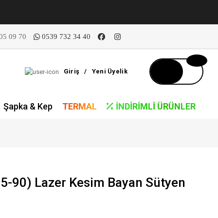
05 09 70
0539 732 34 40
Giriş
/
Yeni Üyelik
Şapka & Kep
TERMAL
İNDIRIMLI ÜRÜNLER
5-90) Lazer Kesim Bayan Sütyen