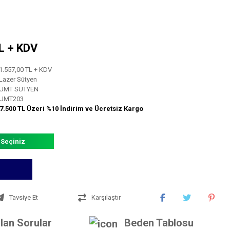
TL + KDV
1.557,00 TL + KDV
Lazer Sütyen
UMT SÜTYEN
UMT203
7.500 TL Üzeri %10 İndirim ve Ücretsiz Kargo
 Seçiniz
Tavsiye Et
Karşılaştır
lan Sorular
Beden Tablosu