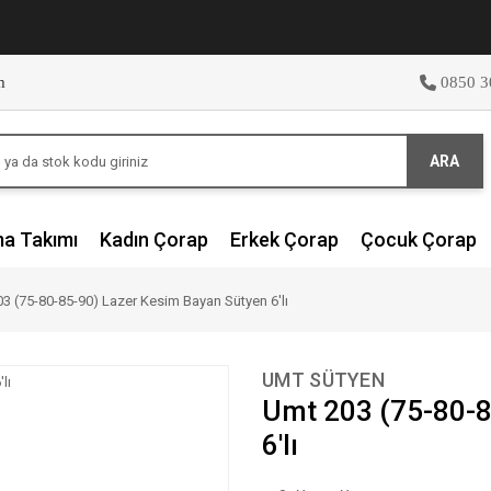
m
0850 3
ARA
ma Takımı
Kadın Çorap
Erkek Çorap
Çocuk Çorap
3 (75-80-85-90) Lazer Kesim Bayan Sütyen 6'lı
UMT SÜTYEN
Umt 203 (75-80-8
6'lı