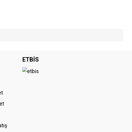
iniz.
ETBİS
et
et
atış