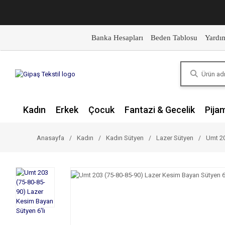
Banka Hesapları
Beden Tablosu
Yardı
Kadın
Erkek
Çocuk
Fantazi & Gecelik
Pija
Anasayfa
Kadın
Kadın Sütyen
Lazer Sütyen
Umt 20