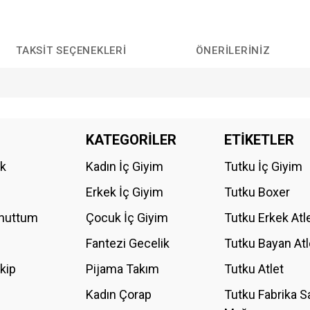
TAKSIT SEÇENEKLERI
ÖNERILERINIZ
da yetersiz gördüğünüz noktaları öneri formunu kullanarak tarafımıza iletebilirs
KATEGORİLER
ETİKETLER
Bu ürüne ilk yorumu siz yapın!
ik
Kadın İç Giyim
Tutku İç Giyim
YORUM YAZ
Erkek İç Giyim
Tutku Boxer
Unuttum
Çocuk İç Giyim
Tutku Erkek Atl
Fantezi Gecelik
Tutku Bayan Atl
akip
Pijama Takım
Tutku Atlet
Kadın Çorap
Tutku Fabrika S