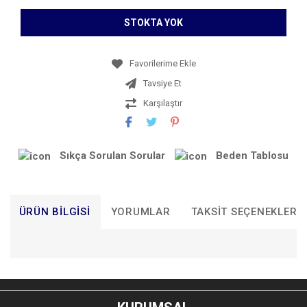
STOKTA YOK
Tavsiye Et
Karşılaştır
Sıkça Sorulan Sorular
Beden Tablosu
ÜRÜN BILGISI
YORUMLAR
TAKSIT SEÇENEKLERI
Bu ürünün fiyat bilgisi, resim, ürün açıklamalarında ve diğer
konularda yetersiz gördüğünüz noktaları öneri formunu
Bu ürüne ilk yorumu siz yapın!
kullanarak tarafımıza iletebilirsiniz.