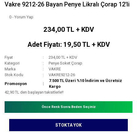
Vakre 9212-26 Bayan Penye Likralı Çorap 12'li
0 - Yorum Yap
234,00 TL + KDV
Adet Fiyatı: 19,50 TL + KDV
Fiyat
234,00 TL + KDV
Kategori
Penye Soket Çorap
Marka
VAKRE
Stok Kodu
VAKRE9212-26
7.500 TL Üzeri %10 İndirim ve Ücretsiz
Promosyon
Kargo
42,90 TL den başlayan taksitlerle!!
Önce Renk Sonra Beden Seçiniz
STOKTA YOK