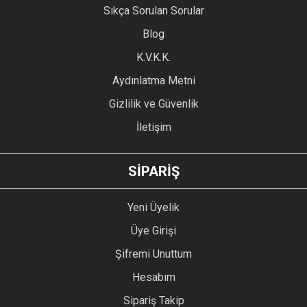
Sıkça Sorulan Sorular
Ürün açıklamasında eksik bilgiler bulunuyor.
Blog
Ürün bilgilerinde hatalar bulunuyor.
Ürün fiyatı diğer sitelerden daha pahalı.
K.V.K.K.
Bu ürüne benzer farklı alternatifler olmalı.
Aydınlatma Metni
Gizlilik ve Güvenlik
İletişim
GÖNDER
SİPARİŞ
Yeni Üyelik
Üye Girişi
Şifremi Unuttum
Hesabım
Sipariş Takip