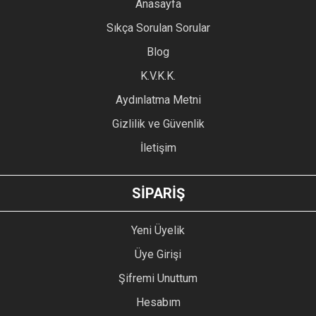
YORUM YAZ
Anasayfa
Ürün resmi kalitesiz, bozuk veya görüntülenemiyor.
Sıkça Sorulan Sorular
Ürün açıklamasında eksik bilgiler bulunuyor.
Blog
Ürün bilgilerinde hatalar bulunuyor.
Ürün fiyatı diğer sitelerden daha pahalı.
K.V.K.K.
Bu ürüne benzer farklı alternatifler olmalı.
Aydınlatma Metni
Gizlilik ve Güvenlik
İletişim
GÖNDER
SİPARİŞ
Yeni Üyelik
Üye Girişi
Şifremi Unuttum
Hesabım