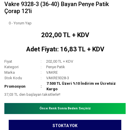
Vakre 9328-3 (36-40) Bayan Penye Patik
Çorap 12'li
0 - Yorum Yap
202,00 TL + KDV
Adet Fiyatı: 16,83 TL + KDV
Fiyat
202,00 TL + KDV
Kategori
Penye Patik
Marka
VAKRE
Stok Kodu
VAKRE9328-3
7.500 TL Üzeri %10 İndirim ve Ücretsiz
Promosyon
Kargo
37,03 TL den başlayan taksitlerle!!
Önce Renk Sonra Beden Seçiniz
STOKTA YOK