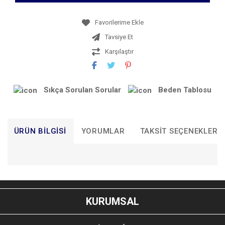
Tavsiye Et
Karşılaştır
Sıkça Sorulan Sorular
Beden Tablosu
ÜRÜN BILGISI
YORUMLAR
TAKSIT SEÇENEKLERI
Bu ürünün fiyat bilgisi, resim, ürün açıklamalarında ve diğer
konularda yetersiz gördüğünüz noktaları öneri formunu
Bu ürüne ilk yorumu siz yapın!
kullanarak tarafımıza iletebilirsiniz.
KURUMSAL
Görüş ve önerileriniz için teşekkür ederiz.