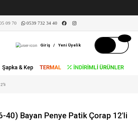
05 09 70
0539 732 34 40
Giriş
/
Yeni Üyelik
Şapka & Kep
TERMAL
İNDIRIMLI ÜRÜNLER
2'li
-40) Bayan Penye Patik Çorap 12'li