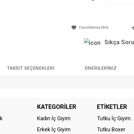
Sıkça Soru
TAKSIT SEÇENEKLERI
ÖNERILERINIZ
da yetersiz gördüğünüz noktaları öneri formunu kullanarak tarafımıza iletebilirs
KATEGORİLER
ETİKETLER
Bu ürüne ilk yorumu siz yapın!
ik
Kadın İç Giyim
Tutku İç Giyim
YORUM YAZ
Erkek İç Giyim
Tutku Boxer