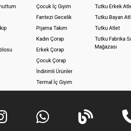
Unuttum
Çocuk İç Giyim
Tutku Erkek Atl
Fantezi Gecelik
Tutku Bayan Atl
akip
Pijama Takım
Tutku Atlet
Kadın Çorap
Tutku Fabrika S
Mağazası
blosu
Erkek Çorap
GÖNDER
Çocuk Çorap
İndirimli Ürünler
Termal İç Giyim