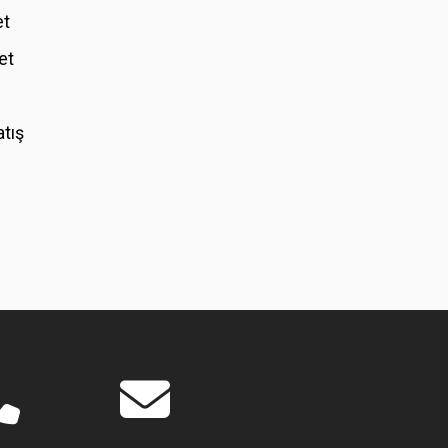
et
et
atış