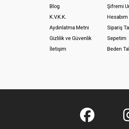
Ürün bilgilerinde hatalar bulunuyor.
Blog
Şifremi 
Ürün fiyatı diğer sitelerden daha pahalı.
K.V.K.K.
Hesabım
Bu ürüne benzer farklı alternatifler olmalı.
Aydınlatma Metni
Sipariş T
Gizlilik ve Güvenlik
Sepetim
İletişim
Beden Ta