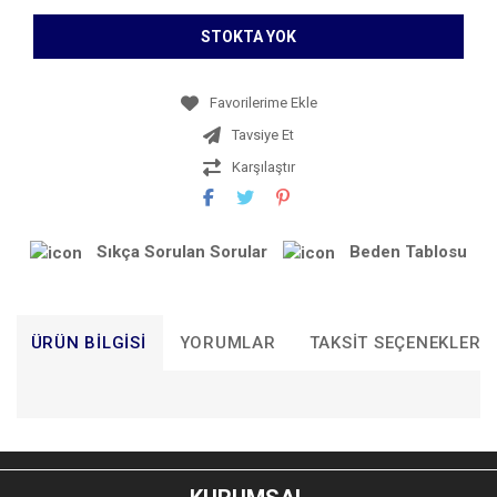
STOKTA YOK
Tavsiye Et
Karşılaştır
Sıkça Sorulan Sorular
Beden Tablosu
ÜRÜN BILGISI
YORUMLAR
TAKSIT SEÇENEKLERI
Bu ürünün fiyat bilgisi, resim, ürün açıklamalarında ve diğer
konularda yetersiz gördüğünüz noktaları öneri formunu
Bu ürüne ilk yorumu siz yapın!
kullanarak tarafımıza iletebilirsiniz.