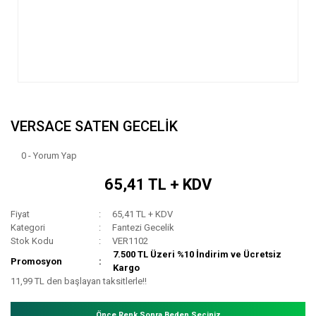
VERSACE SATEN GECELİK
0 - Yorum Yap
65,41 TL + KDV
Fiyat
65,41 TL + KDV
Kategori
Fantezi Gecelik
Stok Kodu
VER1102
7.500 TL Üzeri %10 İndirim ve Ücretsiz
Promosyon
Kargo
11,99 TL den başlayan taksitlerle!!
Önce Renk Sonra Beden Seçiniz