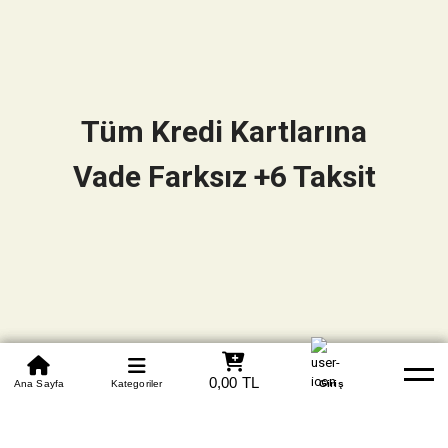
Tüm Kredi Kartlarına
Vade Farksız +6 Taksit
0850 305 09 70
0,00 TL
Beden Tablosu
Ana Sayfa
Kategoriler
Banka Hesapları
Whatsapp
Yardım
Giriş