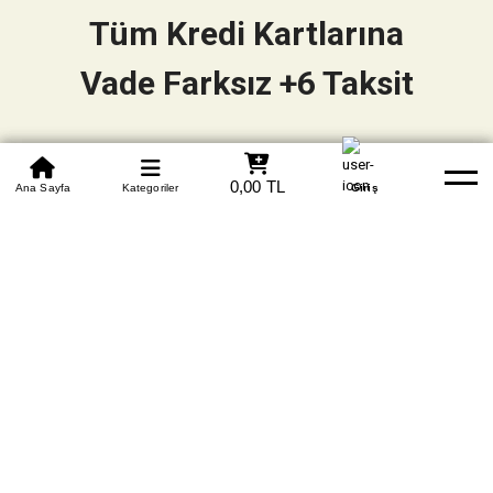
Tüm Kredi Kartlarına
Vade Farksız +6 Taksit
0850 305 09 70
0,00 TL
Beden Tablosu
Ana Sayfa
Kategoriler
Banka Hesapları
Whatsapp
Yardım
Giriş