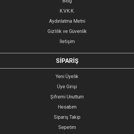
Blog
Ürün bilgilerinde hatalar bulunuyor.
Ürün fiyatı diğer sitelerden daha pahalı.
K.V.K.K.
Bu ürüne benzer farklı alternatifler olmalı.
Aydınlatma Metni
Gizlilik ve Güvenlik
İletişim
GÖNDER
SİPARİŞ
Yeni Üyelik
Üye Girişi
Şifremi Unuttum
Hesabım
Sipariş Takip
Sepetim